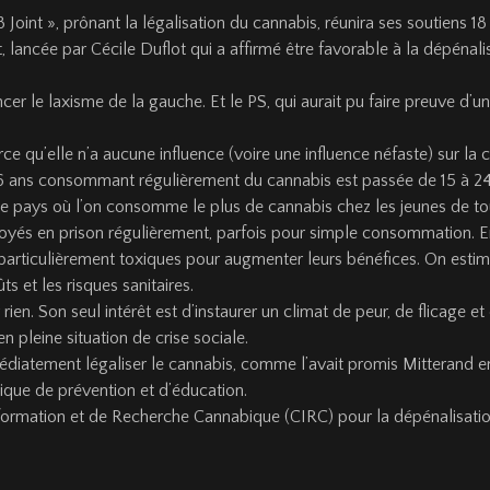
nt », prônant la légalisation du cannabis, réunira ses soutiens 18 jui
, lancée par Cécile Duflot qui a affirmé être favorable à la dépéna
er le laxisme de la gauche. Et le PS, qui aurait pu faire preuve d’un
arce qu’elle n’a aucune influence (voire une influence néfaste) sur 
16 ans consommant régulièrement du cannabis est passée de 15 à 24%
e pays où l’on consomme le plus de cannabis chez les jeunes de tout
voyés en prison régulièrement, parfois pour simple consommation. E
s particulièrement toxiques pour augmenter leurs bénéfices. On est
s et les risques sanitaires.
ien. Son seul intérêt est d’instaurer un climat de peur, de flicage 
 en pleine situation de crise sociale.
diatement légaliser le cannabis, comme l’avait promis Mitterand en 
tique de prévention et d’éducation.
formation et de Recherche Cannabique (CIRC) pour la dépénalisation 