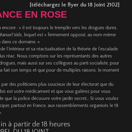
[téléchargez le flyer du 18 Joint 2102]
ANCE EN ROSE
ncore : « il est toujours le tremplin vers les drogues dures,
me Manuel Vals, lequel est « fermement opposé, au nom même
n dans ce domaine. »
 l’Intérieur et sa réactualisation de la théorie de l’escalade
plus réac. Nous comptons sur les représentants des autres
rogues, mais aussi sur ses collègues au parti socialiste, pour
a fait son temps et que pour de multiples raisons, le moment
 par des politiciens plus soucieux de leur électorat que du
nnabis est votre médicament et que vous galérez pour vous
nte que la police découvre votre jardin secret… Si vous voulez
iciper, partout en France, aux rassemblements organisés le 18
».
in à partir de 18 heures
PPEL DU 18 JOINT