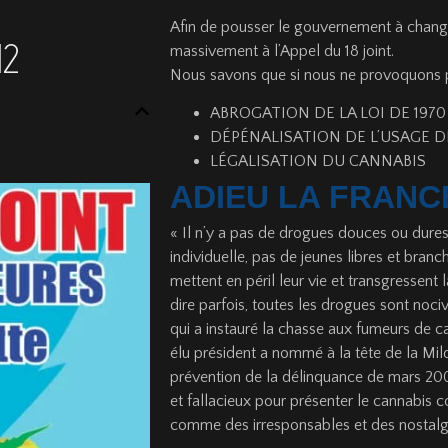
Afin de pousser le gouvernement à changer
12
massivement à l’Appel du 18 joint.
Nous savons que si nous ne provoquons pas
ABROGATION DE LA LOI DE 1970
DÉPÉNALISATION DE L’USAGE 
LÉGALISATION DU CANNABIS
ADIEU LA FRANC
« Il n’y a pas de drogues douces ou dure
individuelle, pas de jeunes libres et branc
mettent en péril leur vie et transgressent 
dire parfois, toutes les drogues sont noc
qui a instauré la chasse aux fumeurs de c
élu président a nommé à la tête de la Mildt
prévention de la délinquance de mars 2007
et fallacieux pour présenter le cannabis 
comme des irresponsables et des nostalg