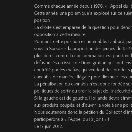
Comme chaque année depuis 1976, « l’Appel du 18 Joi
Cette année, une polémique a explosé sur ce sujet
position.
La droite s’est emparée de la question pour dénonc
opposition à cette mesure.
Pourtant, cette position est intenable. D’abord, p
sous la Sarkozie, la proportion des jeunes de 15-
plus dures contre la consommation, est pourtant l
défavorisés ou issus de l’immigration qui sont en
contrôlé par les mafias, qui vendent des produit
cannabis de manière illégale pour diminuer les coût
La pénalisation du cannabis n’est donc fondée sur r
politiques de sortir du tiroir le sujet de l’insécurité
Si la gauche est de gauche, Hollande devrait immé
aux produits coupés, et d’ouvrir la voie à une poli
Nous soutenons donc la pétition du Collectif d’In
participerons à « l’Appel du 18 Joint » !
Le 17 juin 2012.