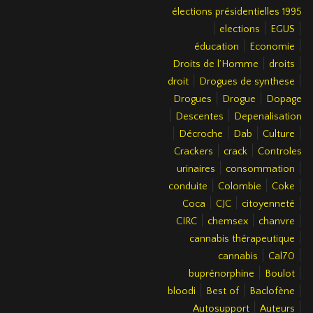
élections présidentielles 1995
|
|
|
elections
EGUS
|
|
éducation
Economie
|
|
Droits de l’Homme
droits
|
|
droit
Drogues de synthese
|
|
Drogues
Drogue
Dopage
|
|
Descentes
Depenalisation
|
|
|
|
Décroche
Dab
Culture
|
|
Crackers
crack
Controles
|
|
urinaires
consommation
|
|
|
conduite
Colombie
Coke
|
|
|
Coca
CJC
citoyenneté
|
|
|
CIRC
chemsex
chanvre
|
cannabis thérapeutique
|
|
cannabis
Cal70
|
|
buprénorphine
Boulot
|
|
|
bloodi
Best of
Baclofène
|
|
Autosupport
Auteurs