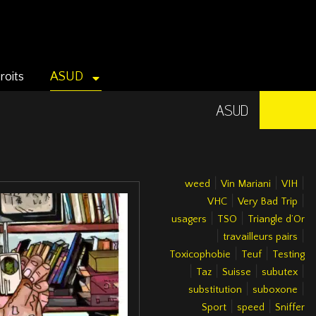
roits
ASUD
ASUD
|
|
|
weed
Vin Mariani
VIH
|
|
VHC
Very Bad Trip
|
|
usagers
TSO
Triangle d’Or
|
|
travailleurs pairs
|
|
Toxicophobie
Teuf
Testing
|
|
|
|
Taz
Suisse
subutex
|
|
substitution
suboxone
|
|
Sport
speed
Sniffer