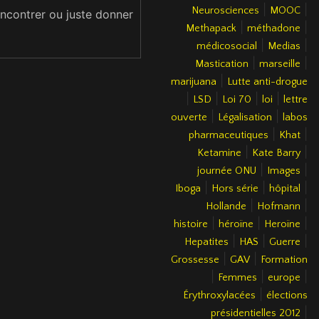
|
|
Neurosciences
MOOC
encontrer ou juste donner
|
|
Methapack
méthadone
|
|
médicosocial
Medias
|
|
Mastication
marseille
|
marijuana
Lutte anti-drogue
|
|
|
|
LSD
Loi 70
loi
lettre
|
|
ouverte
Légalisation
labos
|
|
pharmaceutiques
Khat
|
|
Ketamine
Kate Barry
|
|
journée ONU
Images
|
|
|
Iboga
Hors série
hôpital
|
|
Hollande
Hofmann
|
|
|
histoire
héroïne
Heroïne
|
|
|
Hepatites
HAS
Guerre
|
|
Grossesse
GAV
Formation
|
|
|
Femmes
europe
|
Érythroxylacées
élections
|
présidentielles 2012