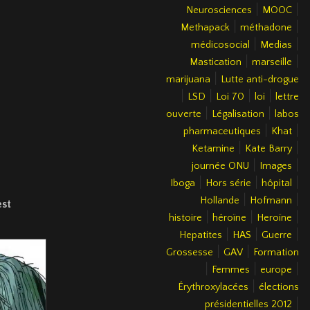
|
|
Neurosciences
MOOC
|
|
Methapack
méthadone
|
|
médicosocial
Medias
|
|
Mastication
marseille
|
marijuana
Lutte anti-drogue
|
|
|
|
LSD
Loi 70
loi
lettre
|
|
ouverte
Légalisation
labos
|
|
pharmaceutiques
Khat
|
|
Ketamine
Kate Barry
|
|
journée ONU
Images
|
|
|
Iboga
Hors série
hôpital
|
|
Hollande
Hofmann
est
|
|
|
histoire
héroïne
Heroïne
|
|
|
Hepatites
HAS
Guerre
|
|
Grossesse
GAV
Formation
|
|
|
Femmes
europe
|
Érythroxylacées
élections
|
présidentielles 2012