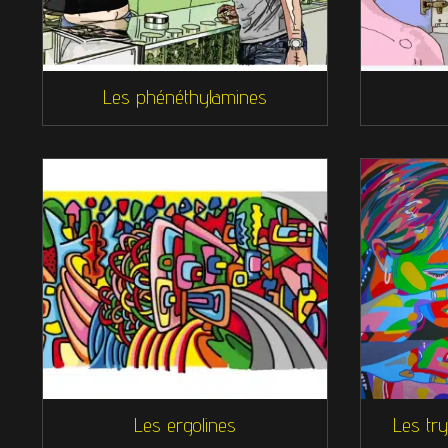
Les phénéthylamines
Les ergolines
Les tr