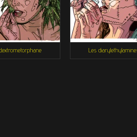
dextrometorphane
Les diarylethylamine