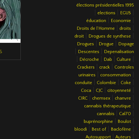
élections présidentielles 1995
|
|
|
elections
EGUS
|
|
éducation
Economie
|
|
Droits de l’Homme
droits
|
|
droit
Drogues de synthese
|
|
Drogues
Drogue
Dopage
s
|
|
Descentes
Depenalisation
|
|
|
|
Décroche
Dab
Culture
|
|
Crackers
crack
Controles
|
|
urinaires
consommation
|
|
|
conduite
Colombie
Coke
|
|
|
Coca
CJC
citoyenneté
|
|
|
CIRC
chemsex
chanvre
|
cannabis thérapeutique
|
|
cannabis
Cal70
|
|
buprénorphine
Boulot
|
|
|
bloodi
Best of
Baclofène
|
|
Autosupport
Auteurs