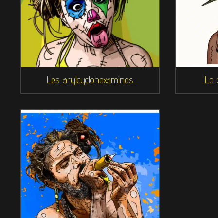
Les arylcyclohexamines
Le 