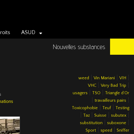
roits
ASUD
Nouvelles substances
|
|
|
weed
Vin Mariani
VIH
|
|
VHC
Very Bad Trip
|
|
usagers
TSO
Triangle d’Or
s
|
|
travailleurs pairs
mations
|
|
Toxicophobie
Teuf
Testing
|
|
|
|
Taz
Suisse
subutex
|
|
substitution
suboxone
|
|
Sport
speed
Sniffer