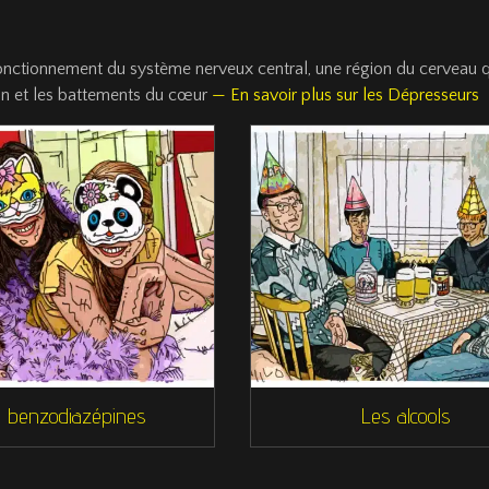
 fonctionnement du système nerveux central, une région du cerveau q
on et les battements du cœur
— En savoir plus sur les Dépresseurs
 benzodiazépines
Les alcools