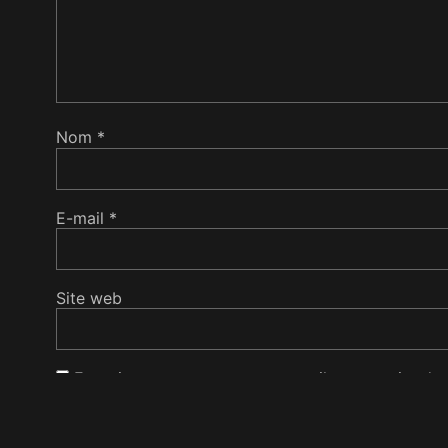
Nom
*
E-mail
*
Site web
Enregistrer mon nom, mon e-mail et mon site da