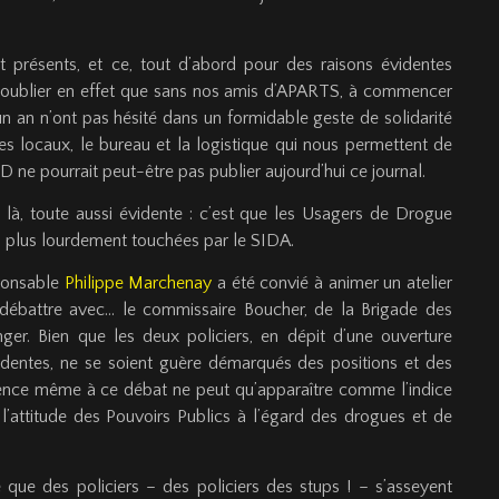
présents, et ce, tout d’abord pour des raisons évidentes
 oublier en effet que sans nos amis d’APARTS, à commencer
 un an n’ont pas hésité dans un formidable geste de solidarité
res locaux, le bureau et la logistique qui nous permettent de
 ne pourrait peut-être pas publier aujourd’hui ce journal.
 là, toute aussi évidente : c’est que les Usagers de Drogue
s plus lourdement touchées par le SIDA.
sponsable
Philippe Marchenay
a été convié à animer un atelier
u débattre avec… le commissaire Boucher, de la Brigade des
er. Bien que les deux policiers, en dépit d’une ouverture
videntes, ne se soient guère démarqués des positions et des
ésence même à ce débat ne peut qu’apparaître comme l’indice
’attitude des Pouvoirs Publics à l’égard des drogues et de
e que des policiers – des policiers des stups ! – s’asseyent