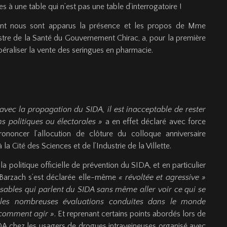
 à une table qui n’est pas une table d’interrogatoire !
ment nous sont apparus la présence et les propos de Mme
nistre de la Santé du Gouvernement Chirac, a, pour la première
libéraliser la vente des seringues en pharmacie.
 avec la propagation du SIDA, il est inacceptable de rester
s politiques ou électorales »
a en effet déclaré avec force
noncer l’allocution de clôture du colloque anniversaire
la Cité des Sciences et de l’Industrie de la Villette.
 la politique officielle de prévention du SIDA, et en particulier
Barzach s’est déclarée elle-même
« révoltée et agressive »
sables qui parlent du SIDA sans même aller voir ce qui se
e les nombreuses évaluations conduites dans le monde
 comment agir »
. Et reprenant certains points abordés lors de
IDA chez les usagers de drogues intraveineuses organisé avec