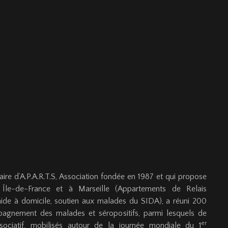
ire d’A.P.A.R.T.S, Association fondée en 1987 et qui propose
Île-de-France et à Marseille (Appartements de Relais
 aide à domicile, soutien aux malades du SIDA), a réuni 200
pagnement des malades et séropositifs, parmi lesquels de
er
ociatif, mobilisés autour de la journée mondiale du 1