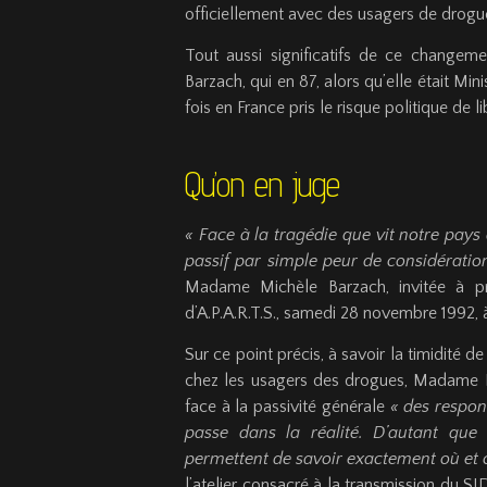
officiellement avec des usagers de drogues
Tout aussi significatifs de ce change
Barzach, qui en 87, alors qu’elle était Mi
fois en France pris le risque politique de 
Qu’on en juge
« Face à la tragédie que vit notre pays
passif par simple peur de considération
Madame Michèle Barzach, invitée à pro
d’A.P.A.R.T.S., samedi 28 novembre 1992, à 
Sur ce point précis, à savoir la timidité de
chez les usagers des drogues, Madame 
face à la passivité générale
« des respon
passe dans la réalité. D’autant qu
permettent de savoir exactement où et
l’atelier consacré à la transmission du S