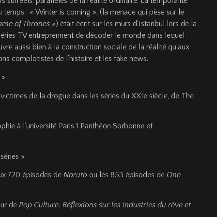
 surréels, parallèles de la réalité ordinaire. La temporalité
du temps : « Winter is coming », (la menace qui pèse sur le
ame of Thrones
») était écrit sur les murs d’Istanbul lors de la
 séries TV entreprennent de décoder le monde dans lequel
uvre aussi bien à la construction sociale de la réalité qu’aux
ns complotistes de l’histoire et les fake news.
V »
 victimes de la drogue dans les séries du XXIe siècle, de The
phie à l’université Paris 1 Panthéon Sorbonne et
séries »
x 720 épisodes de
Naruto
ou les 853 épisodes de
One
eur de
Pop Culture. Réflexions sur les industries du rêve et