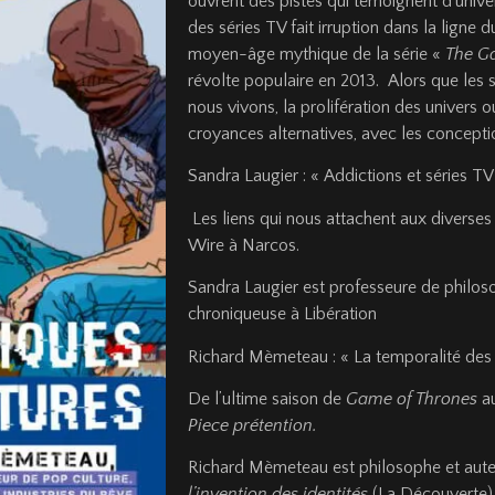
ouvrent des pistes qui témoignent d’univers
des séries TV fait irruption dans la ligne 
moyen-âge mythique de la série «
The G
révolte populaire en 2013. Alors que les
nous vivons, la prolifération des univers o
croyances alternatives, avec les conceptio
Sandra Laugier : « Addictions et séries T
Les liens qui nous attachent aux diverses
Wire à Narcos.
Sandra Laugier est professeure de philoso
chroniqueuse à Libération
Richard Mèmeteau : « La temporalité des 
De l’ultime saison de
Game of Thrones
au
Piece prétention.
Richard Mèmeteau est philosophe et aut
l’invention des identités
(La Découverte)