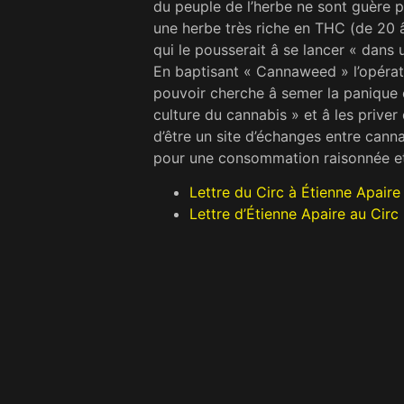
du peuple de l’herbe ne sont guère pl
une herbe très ri­che en THC (de 20 
qui le pousserait â se lancer « dans un
En baptisant « Cannaweed » l’opé­rati
pouvoir cherche â semer la panique c
culture du cannabis » et â les priver
d’être un site d’échanges entre canna
pour une consommation raisonnée et
Lettre du Circ à Étienne Apaire
Lettre d’Étienne Apaire au Circ