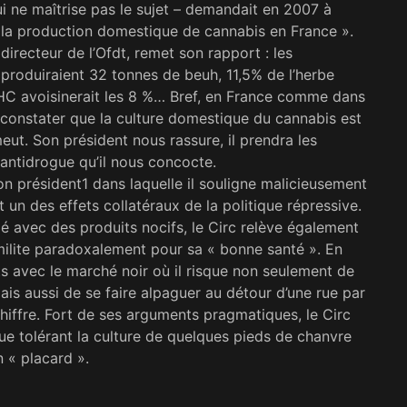
qui ne maîtrise pas le sujet – demandait en 2007 à
e la production domestique de cannabis en France ».
irecteur de l’Ofdt, remet son rapport : les
produiraient 32 tonnes de beuh, 11,5% de l’herbe
THC avoisinerait les 8 %… Bref, en France comme dans
 constater que la culture domestique du cannabis est
eut. Son président nous rassure, il prendra les
antidrogue qu’il nous concocte.
son président1 dans laquelle il souligne malicieusement
t un des effets collatéraux de la politique répressive.
é avec des produits nocifs, le Circ relève également
r milite paradoxalement pour sa « bonne santé ». En
nts avec le marché noir où il risque non seulement de
ais aussi de se faire alpaguer au détour d’une rue par
chif­fre. Fort de ses arguments pragmatiques, le Circ
ique tolérant la culture de quelques pieds de chanvre
n « placard ».