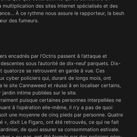
a multiplication des sites In­ternet spécialisés et des
ance… À ce rythme nous assure le rapporteur, la beuh
cœur des fumeurs.
ers encadrés par l’Octris passent â l’attaque et
descentes sous l’autorité de dix-neuf par­quets. Dix-
ont quatorze se retrouvent en garde â vue. Ces
ux cyber policiers qui, durant de longs mois, ont
a le site Cannaweed et réussi â en localiser certains,
ardin intime publiées sur le site.
 vraiment puisque certaines personnes interpellées ne
uant â l’opération elle-même, il n’y a pas de quoi
, soit une moyenne de cinq pieds par personne. Quatre
 », dixit Le Figaro, ont été retrouvés, ce qui ne fait
ardinier, de quoi assurer sa consommation estivale.
 cyber » ou pas, ont été formés par des policiers néer­