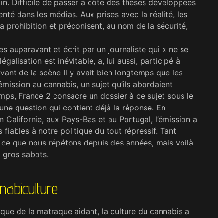
ain. Difficile de passer à côté des thèses déve­loppées
nté dans les médias. Aux prises avec la réalité, les
la prohibition et préconisent, au nom de la sécurité,
s auparavant et écrit par un journaliste qui « ne se
galisation est inévitable, a, lui aussi, participé à
evant de la scène Il y avait bien longtemps que les
émission au cannabis, un sujet qu’ils abordaient
emps, France 2 consacre un dossier à ce sujet sous le
?, une question qui contient déjà la réponse. En
 Cali­fornie, aux Pays-Bas et au Portugal, l’émission a
 fiables à notre politique du tout répressif. Tant
in ce que nous répétons depuis des années, mais voilà
s gros sabots.
nabiculture
ique de la matraque aidant, la culture du cannabis a