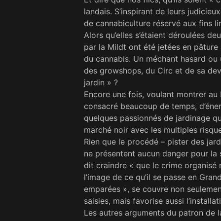
landais. S’inspirant de leurs judicieux
de cannabiculture réservé aux fins li
Alors qu’elles s’étaient déroulées d
par la Mildt ont été jetées en pâture
du cannabis. Un méchant hasard ou u
des growshops, du Circ et de sa devi
jardin » ?
Encore une fois, voulant montrer au b
consacré beaucoup de temps, d’énergi
quelques passion­nés de jardinage qu
marché noir avec les multiples risq
Rien que le procédé – pister des jar­d
ne présentent aucun danger pour la so
dit craindre « que le crime organisé
l’image de ce qu’il se passe en Gran
emparées », se couvre non seulement
saisies, mais favorise aussi l’install
Les autres arguments du patron de la 