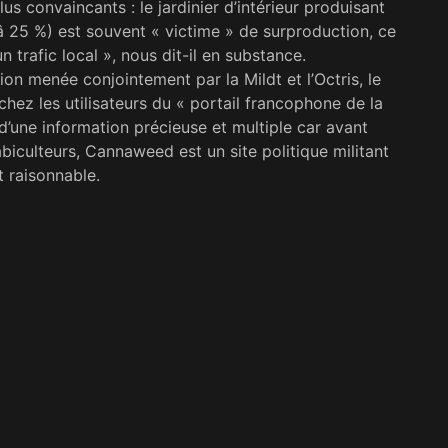
us convaincants : le jardinier d’intérieur produisant
â 25 %) est souvent « victime » de surproduction, ce
 trafic lo­cal », nous dit-il en substance.
on menée conjointement par la Mildt et l’Octris, le
hez les utilisateurs du « portail francophone de la
 d’une information pré­cieuse et multiple car avant
biculteurs, Can­naweed est un site politique militant
 raisonnable.