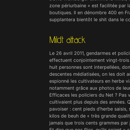
zone périurbaine » est facilitée par l
boutiques. Il en dénombre 400 en Fr
sup­plantera bientôt le shit dans le 
Mildt attack
Le 26 avril 2011, gendarmes et polici
effectuent conjointement vingt-trois 
huit personnes sont interpel­lées, d
descentes médiatisées, on les doit a
espionné les cultivateurs en herbe vi
notamment grâce aux photos de leur j
Efficaces les policiers du Net ? Pas
cultivaient plus depuis des années. Q
pavoiser : cent pieds d’herbe saisis
kilos de beuh de « très grande qualité
jamais que trois cents grammes par j
Et dire que nos flics, qu’ils soient «