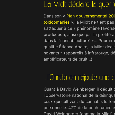
La Mildt déclare la guer
Dans son «
Plan gouvernemental 2008
toxicomanies
», la Mildt ne tient p
s’attaquer à ce « phéno­mène favorisé
production, ainsi que par la proliféra
dans la “cannabiculture” »… Pour éra
qualifie Étienne Apaire, la Mildt déc
novants » (appareils à infrarouge, dé
amplificateurs de bruit…).
…l’Onrdp en rajoute une 
Quant â David Weinberger, il déduit 
l’Observatoire national de la délin
ceux qui cultivent du cannabis le f
personnelle. 47% de la beuh fumée en 
David Weinberger (comme la Mildt) r