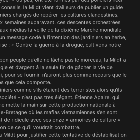
 conseils, la Mildt vient d’ailleurs de pu­blier un guide
miers chargés de repérer les cultures clandestines.
eux semaines auparavant, ces descentes orches­trées
 aux médias la veille de la dixième Mar­che mondiale
n message codé â l’intention des jardiniers en herbe,
se : « Contre la guerre à la drogue, cultivons notre
on peuple qu’elle ne lâche pas le mor­ceau, la Mildt a
e et d’argent â la seule fin de gâcher la vie de
i, pour se fournir, n’auront plus comme recours que le
ues que cela comporte.
iniers comme s’ils étaient des terroristes alors qu’ils
ciété – n’est pas très élégant. Étienne Apaire, qui
 ne mette la main sur cette production nationale à
de-Bretagne où les mafias vietnamiennes s’en sont
 de ridicule avec ses onze « armoires de culture »
ation de ce qu’il voudrait combattre.
Mildt pour justifier cette tentative de déstabilisation