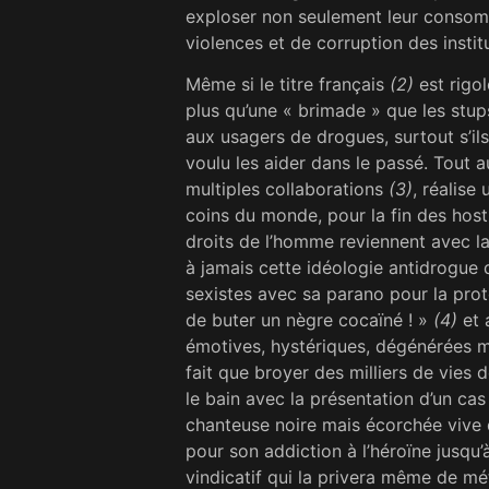
exploser non seulement leur conso
violences et de corruption des instit
Même si le titre français
(2)
est rigol
plus qu’une « brimade » que les stups
aux usagers de drogues, surtout s’ils
voulu les aider dans le passé. Tout a
multiples collaborations
(3)
, réalise
coins du monde, pour la fin des hosti
droits de l’homme reviennent avec la
à jamais cette idéologie antidrogue q
sexistes avec sa parano pour la prote
de buter un nègre cocaïné ! »
(4)
et 
émotives, hystériques, dégénérées m
fait que broyer des milliers de vies
le bain avec la présentation d’un cas
chanteuse noire mais écorchée vive
pour son addiction à l’héroïne jusqu
vindicatif qui la privera même de mé