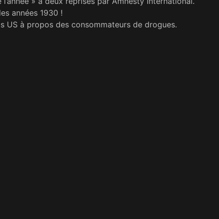
 l’année » à deux reprises par Amnesty International.
les années 1930 !
tups US à propos des consommateurs de drogues.