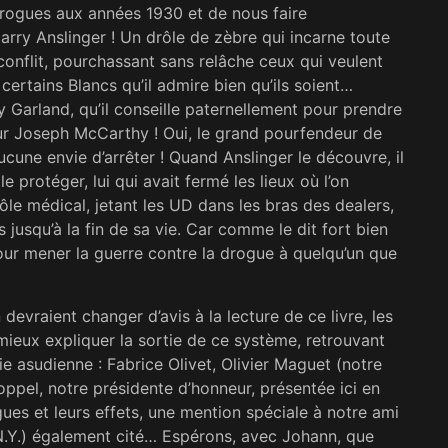
drogues aux années 1930 et de nous faire
arry Anslinger ! Un drôle de zèbre qui incarne toute
 conflit, pourchassant sans relâche ceux qui veulent
 certains Blancs qu’il admire bien qu’ils soient…
 Garland, qu’il conseille paternellement pour prendre
ur Joseph McCarthy ! Oui, le grand pourfendeur de
ucune envie d’arrêter ! Quand Anslinger le découvre, il
 protéger, lui qui avait fermé les lieux où l’on
ôle médical, jetant les UD dans les bras des dealers,
jusqu’à la fin de sa vie. Car comme le dit fort bien
our mener la guerre contre la drogue à quelqu’un que
 devraient changer d’avis à la lecture de ce livre, les
 mieux expliquer la sortie de ce système, retrouvant
e asudienne : Fabrice Olivet, Olivier Maguet (notre
oppel, notre présidente d’honneur, présentée ici en
gues et leurs effets, une mention spéciale à notre ami
(N.Y.) également cité… Espérons, avec Johann, que