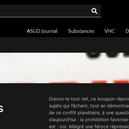
ASUD Journal
Substances
VHC
D
Disons-le tout net, ce bouquin répon
s
sujets qui fâchent, tout en démontr
de ce conflit planétaire, à une quest
d’aujourd’hui : la prohibition favori
est : oui. Malgré une féroce répressi