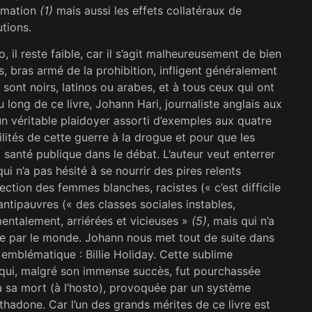
mmation
(1)
mais aussi les effets collatéraux de
utions.
o, il reste faible, car il s’agit malheureusement de bien
, bras armé de la prohibition, infligent généralement
 sont noirs, latinos ou arabes, et à tous ceux qui ont
u long de ce livre, Johann Hari, journaliste anglais aux
 un véritable plaidoyer assorti d’exemples aux quatre
lités de cette guerre à la drogue et pour que les
 santé publique dans le débat. L’auteur veut enterrer
ui n’a pas hésité à se nourrir des pires relents
ction des femmes blanches, racistes (« c’est difficile
antipauvres (« des classes sociales instables,
entalement, arriérées et vicieuses »
(5)
, mais qui n’a
 de par le monde. Johann nous met tout de suite dans
 emblématique : Billie Holiday. Cette sublime
 qui, malgré son immense succès, fut pourchassée
’à sa mort (à l’hosto), provoquée par un système
thadone. Car l’un des grands mérites de ce livre est