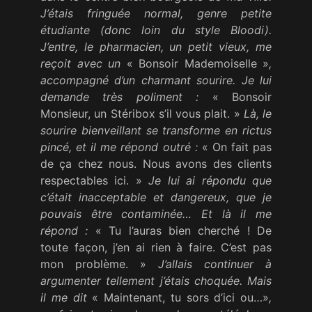
J’étais fringuée normal, genre petite
étudiante (donc loin du style Bloodi).
J’entre, le pharmacien, un petit vieux, me
reçoit avec un
« Bonsoir Mademoiselle »
,
accompagné d’un charmant sourire. Je lui
demande très poliment :
« Bonsoir
Monsieur, un Stéribox s’il vous plait. »
Là, le
sourire bienveillant se transforme en rictus
pincé, et il me répond outré :
« On fait pas
de ça chez nous. Nous avons des clients
respectables ici. »
Je lui ai répondu que
c’était inacceptable et dangereux, que je
pouvais être contaminée… Et là il me
répond :
« Tu l’auras bien cherché ! De
toute façon, j’en ai rien à faire. C’est pas
mon problème. »
J’allais continuer à
argumenter tellement j’étais choquée. Mais
il me dit
« Maintenant, tu sors d’ici ou…»
,