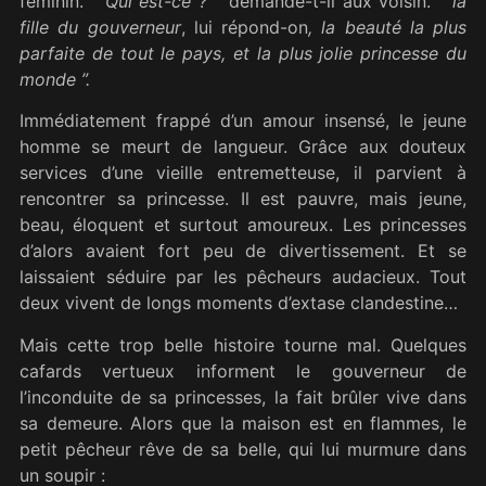
féminin.
“ Qui est-ce ? ”
demande-t-il aux voisin.
“ la
fille du gouverneur
, lui répond-on
, la beauté la plus
parfaite de tout le pays, et la plus jolie princesse du
monde
”
.
Immédiatement frappé d’un amour insensé, le jeune
homme se meurt de langueur. Grâce aux douteux
services d’une vieille entremetteuse, il parvient à
rencontrer sa princesse. Il est pauvre, mais jeune,
beau, éloquent et surtout amoureux. Les princesses
d’alors avaient fort peu de divertissement. Et se
laissaient séduire par les pêcheurs audacieux. Tout
deux vivent de longs moments d’extase clandestine…
Mais cette trop belle histoire tourne mal. Quelques
cafards vertueux informent le gouverneur de
l’inconduite de sa princesses, la fait brûler vive dans
sa demeure. Alors que la maison est en flammes, le
petit pêcheur rêve de sa belle, qui lui murmure dans
un soupir :