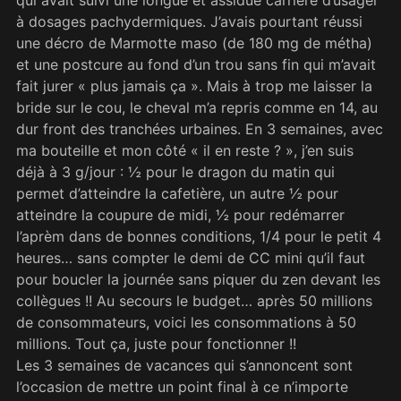
qui avait suivi une longue et assidue carrière d’usager
à dosages pachydermiques. J’avais pourtant réussi
une décro de Marmotte maso (de 180 mg de métha)
et une postcure au fond d’un trou sans fin qui m’avait
fait jurer « plus jamais ça ». Mais à trop me laisser la
bride sur le cou, le cheval m’a repris comme en 14, au
dur front des tranchées urbaines. En 3 semaines, avec
ma bouteille et mon côté « il en reste ? », j’en suis
déjà à 3 g/jour : ½ pour le dragon du matin qui
permet d’atteindre la cafetière, un autre ½ pour
atteindre la coupure de midi, ½ pour redémarrer
l’aprèm dans de bonnes conditions, 1/4 pour le petit 4
heures… sans compter le demi de CC mini qu’il faut
pour boucler la journée sans piquer du zen devant les
collègues !! Au secours le budget… après 50 millions
de consommateurs, voici les consommations à 50
millions. Tout ça, juste pour fonctionner !!
Les 3 semaines de vacances qui s’annoncent sont
l’occasion de mettre un point final à ce n’importe