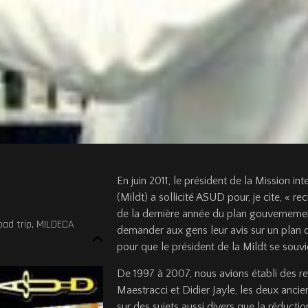
En juin 2011, le président de la Mission in
(Mildt) a sollicité ASUD pour, je cite, « r
de la dernière année du plan gouverne­m
bad trip
,
MILDECA
demander aux gens leur avis sur un plan q
pour que le président de la Mildt se souvi
De 1997 à 2007, nous avions établi des re
Maestracci et Didier Jayle, les deux ancie
sur des sujets aussi divers que la réduction