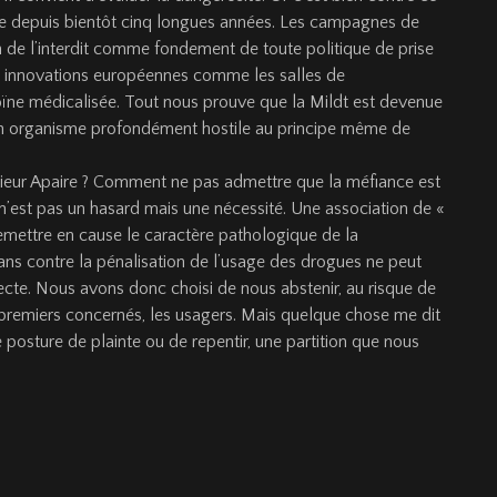
e depuis bientôt cinq longues années. Les campagnes de
ion de l’interdit comme fondement de toute politique de prise
les innovations européennes comme les salles de
e médicalisée. Tout nous prouve que la Mildt est devenue
un organisme pro­fondément hostile au principe même de
sieur Apaire ? Com­ment ne pas admettre que la méfiance est
n’est pas un hasard mais une nécessité. Une association de «
mettre en cause le ca­ractère pathologique de la
ans contre la pénalisation de l’usage des drogues ne peut
ecte. Nous avons donc choisi de nous abstenir, au risque de
 premiers concer­nés, les usagers. Mais quelque chose me dit
 posture de plainte ou de repentir, une partition que nous