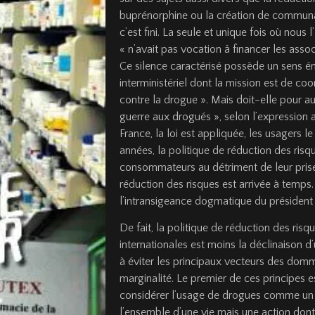
buprénorphine ou la création de communau
c’est fini. La seule et unique fois où nous
« n’avait pas vocation â financer les assoc
Ce silence caractérisé possède un sens ém
interministériel dont la mission est de coo
contre la drogue ». Mais doit-elle pour a
guerre aux drogués », selon l’expression a
Fran­ce, la loi est appliquée, les usagers
années, la politique de réduction des risqu
consommateurs au détriment de leur prise 
réduction des risques est arrivée à temps.
l’intransigeance dog­matique du président 
De fait, la politique de réduction des risqu
internationales est moins la déclinai­son d
à éviter les principaux vecteurs des domma
marginalité. Le premier de ces principes
considérer l’usage de drogues comme un 
l’ensemble d’une vie mais une action dont 