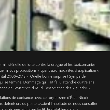
terministérielle de lutte contre la drogue et les toxicomanies
ecueillir vos propositions » quant aux modalités d’application «
ental 2008-2012 ». Quelle bonne surprise ! Sympa de
ui se termine. Dommage qu’il ait fallu attendre quatre ans
enne de l’existence d’Asud, l’association des « guédro ».
lations de confiance avec cet organisme d’État. Nicole
ns détenteurs du poste, avaient l’habitude de nous consulter
 des risques en milieu festif, le statut légal de la