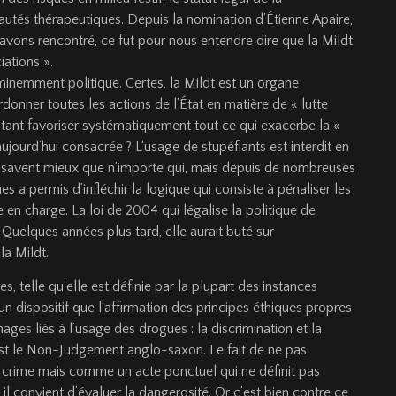
tés thérapeutiques. Depuis la nomination d’Étienne Apaire,
 l’avons rencontré, ce fut pour nous entendre dire que la Mildt
iations ».
inemment politique. Certes, la Mildt est un organe
rdonner toutes les actions de l’État en matière de « lutte
utant favoriser systématiquement tout ce qui exacerbe la «
ujourd’hui consacrée ? L‘usage de stupéfiants est interdit en
 le savent mieux que n’importe qui, mais depuis de nombreuses
es a permis d’infléchir la logique qui consiste à pénaliser les
en charge. La loi de 2004 qui légalise la politique de
 Quelques années plus tard, elle aurait buté sur
la Mildt.
es, telle qu’elle est défi­nie par la plupart des instances
’un dispositif que l’affirmation des principes éthiques propres
ges liés à l’usage des drogues : la discrimination et la
 est le Non-Judgement anglo-saxon. Le fait de ne pas
crime mais comme un acte ponctuel qui ne définit pas
il convient d’évaluer la dangerosité. Or c’est bien contre ce