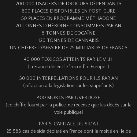
200 000
USAGERS DE DROGUES DÉPENDANTS
600
PLACES DISPONIBLES EN POST-CURE
50
PLACES EN PROGRAMME MÉTHADONE
20
TONNES D’HÉROÏNE CONSOMMÉES PAR AN
5
TONNES DE COCAÏNE
120
TONNES DE CANNABIS
UN CHIFFRE D’AFFAIRE DE
25 MILLIARDS
DE FRANCS
40 000
TOXICOS ATTEINTS PAR LE V.I.H.
(la France détient le “record” d’Europe !)
30 000
INTERPELLATIONS POUR ILS PAR AN
(infraction à la législation sûr les stupéfiants)
400
MORTS PAR OVERDOSE
(ce chiffre fourni par la police, ne recense que les décès sur la
voie publique)
PARIS, CAPITALE DU SIDA !
25 583
cas de sida déclaré en France dont la moitié en Ile de