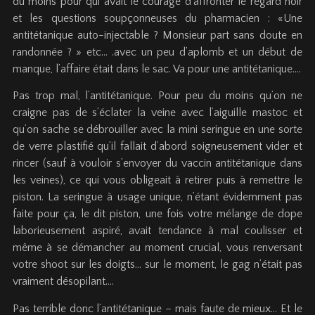
du moins pour qui avait le courage d’affronter le regard noir
et les questions soupçonneuses du pharmacien : «Une
antitétanique auto-injectable ? Monsieur part sans doute en
randonnée ? » etc… .avec un peu d’aplomb et un début de
manque, l’affaire était dans le sac. Va pour une antitétanique….
Pas trop mal, l’antitétanique. Pour peu du moins qu’on ne
craigne pas de s’éclater la veine avec l’aiguille mastoc et
qu’on sache se débrouiller avec la mini seringue en une sorte
de verre plastifié qu’il fallait d’abord soigneusement vider et
rincer (sauf à vouloir s’envoyer du vaccin antitétanique dans
les veines), ce qui vous obligeait à retirer puis à remettre le
piston. La seringue à usage unique, n’étant évidemment pas
faite pour ça, le dit piston, une fois votre mélange de dope
laborieusement aspiré, avait tendance à mal coulisser et
même à se démancher au moment crucial, vous renversant
votre shoot sur les doigts… sur le moment, le gag n’était pas
vraiment désopilant….
Pas terrible donc l’antitétanique – mais faute de mieux… Et le