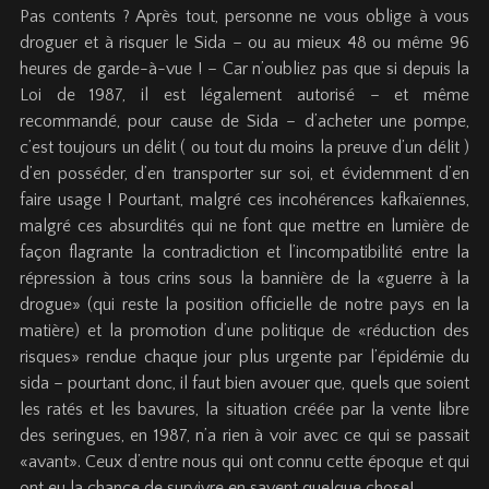
Pas contents ? Après tout, personne ne vous oblige à vous
droguer et à risquer le Sida – ou au mieux 48 ou même 96
heures de garde-à-vue ! – Car n’oubliez pas que si depuis la
Loi de 1987, il est légalement autorisé – et même
recommandé, pour cause de Sida – d’acheter une pompe,
c’est toujours un délit ( ou tout du moins la preuve d’un délit )
d’en posséder, d’en transporter sur soi, et évidemment d’en
faire usage ! Pourtant, malgré ces incohérences kafkaïennes,
malgré ces absurdités qui ne font que mettre en lumière de
façon flagrante la contradiction et l’incompatibilité entre la
répression à tous crins sous la bannière de la «guerre à la
drogue» (qui reste la position officielle de notre pays en la
matière) et la promotion d’une politique de «réduction des
risques» rendue chaque jour plus urgente par l’épidémie du
sida – pourtant donc, il faut bien avouer que, quels que soient
les ratés et les bavures, la situation créée par la vente libre
des seringues, en 1987, n’a rien à voir avec ce qui se passait
«avant». Ceux d’entre nous qui ont connu cette époque et qui
ont eu la chance de survivre en savent quelque chose!