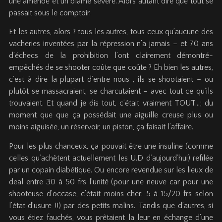
une amende et un blâme sévère. Alors autant dire que tout se
passait sous le comptoir.
Et les autres, alors ? tous les autres, tous ceux qu’aucune des
vacheries inventées par la répression n’a jamais – et 70 ans
d’échecs de la prohibition l’ont clairement démontré-
empêchés de se shooter coûte que coûte ? Eh bien les autres,
c’est à dire la plupart d’entre nous , ils se shootaient – ou
plutôt se massacraient, se charcutaient – avec tout ce qu’ils
trouvaient. Et quand je dis tout, c’était vraiment TOUT…; du
moment que que ça possédait une aiguille creuse plus ou
moins aiguisée, un réservoir, un piston, ça faisait l’affaire.
Pour les plus chanceux, ça pouvait être une insuline (comme
celles qu’achètent actuellement les U.D d’aujourd’hui) refilée
par un copain diabétique. Ou encore revendue sur les lieux de
deal entre 30 à 50 frs l’unité (pour une neuve car pour une
shooteuse d’occase, c’était moins cher: 5 à 15/20 frs selon
l’état d’usure !!) par des petits malins. Tandis que d’autres, si
vous étiez fauchés, vous prêtaient la leur en échange d’une