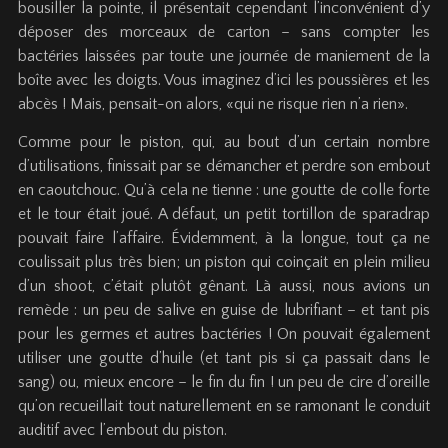
bousiller la pointe, il présentait cependant l’inconvénient d’y
déposer des morceaux de carton – sans compter les
bactéries laissées par toute une journée de maniement de la
boîte avec les doigts. Vous imaginez d’ici les poussières et les
abcès ! Mais, pensait-on alors, «qui ne risque rien n’a rien».
Comme pour le piston, qui, au bout d’un certain nombre
d’utilisations, finissait par se démancher et perdre son embout
en caoutchouc. Qu’à cela ne tienne : une goutte de colle forte
et le tour était joué. A défaut, un petit tortillon de sparadrap
pouvait faire l’affaire. Évidemment, à la longue, tout ça ne
coulissait plus très bien; un piston qui coinçait en plein milieu
d’un shoot, c’était plutôt gênant. Là aussi, nous avions un
remède : un peu de salive en guise de lubrifiant – et tant pis
pour les germes et autres bactéries ! On pouvait également
utiliser une goutte d’huile (et tant pis si ça passait dans le
sang) ou, mieux encore – le fin du fin ! un peu de cire d’oreille
qu’on recueillait tout naturellement en se ramonant le conduit
auditif avec l’embout du piston.