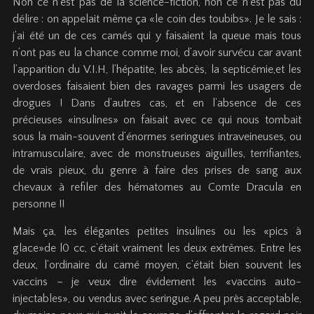
Non ce n’est pas de la science-fiction, non ce n’est pas du
délire : on appelait même ça «le coin des toubibs». Je le sais :
j’ai été un de ces camés qui y faisaient la queue mais tous
n’ont pas eu la chance comme moi, d’avoir survécu car avant
l’apparition du V.I.H, l’hépatite, les abcès, la septicémie,et les
overdoses faisaient bien des ravages parmi les usagers de
drogues ! Dans d’autres cas, et en l’absence de ces
précieuses «insulines» on faisait avec ce qui nous tombait
sous la main-souvent d’énormes seringues intraveineuses, ou
intramusculaire, avec de monstrueuses aiguilles, terrifiantes,
de vrais pieux, du genre à faire des prises de sang aux
chevaux à refiler des hématomes au Comte Dracula en
personne !!
Mais ça, les élégantes petites insulines ou les «pics à
glace»de l0 cc, c’était vraiment les deux extrêmes. Entre les
deux, l’ordinaire du camé moyen, c’était bien souvent les
vaccins – je veux dire évidement les «vaccins auto-
injectables», ou vendus avec seringue. A peu près acceptable,