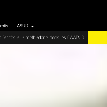
roits
ASUD
et l’accès à la méthadone dans les CAARUD