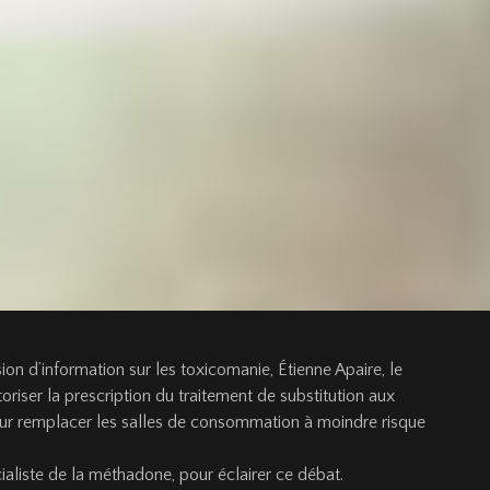
ssion d’information sur les toxicomanie, Étienne Apaire, le
oriser la prescription du traitement de substitution aux
r remplacer les salles de consommation à moindre risque
ialiste de la méthadone, pour éclairer ce débat.