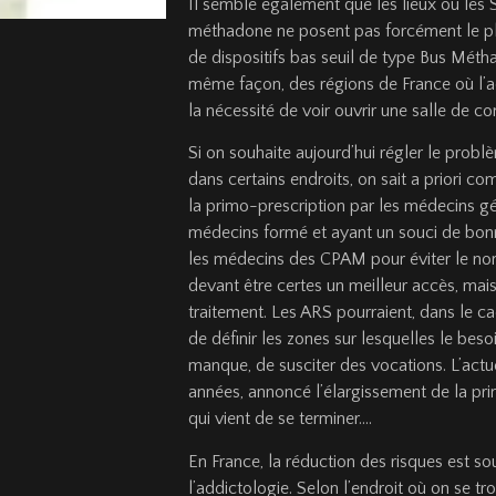
Il semble également que les lieux où les S
méthadone ne posent pas forcément le plu
de dispositifs bas seuil de type Bus Méth
même façon, des régions de France où l’ac
la nécessité de voir ouvrir une salle de 
Si on souhaite aujourd’hui régler le problè
dans certains endroits, on sait a priori 
la primo-prescription par les médecins géné
médecins formé et ayant un souci de bonn
les médecins des CPAM pour éviter le noma
devant être certes un meilleur accès, mai
traitement. Les ARS pourraient, dans le 
de définir les zones sur lesquelles le besoi
manque, de susciter des vocations. L’actue
années, annoncé l’élargissement de la pr
qui vient de se terminer….
En France, la réduction des risques est s
l’addictologie. Selon l’endroit où on se 