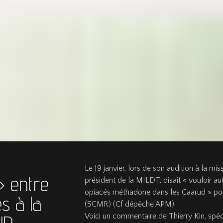
Le 19 janvier, lors de son audition à la mi
» entre
président de la MILDT, disait « vouloir aut
opiacés méthadone dans les Caarud » pou
s à la
(SCMR) (Cf dépêche APM).
Voici un commentaire de Thierry Kin, spéc