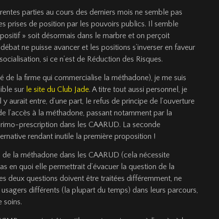
rentes parties au cours des derniers mois ne semble pas
 prises de position par les pouvoirs publics. Il semble
positif » soit désormais dans le marbre et on perçoit
débat ne puisse avancer et les positions s’inverser en faveur
ocialisation, si ce n’est de Réduction des Risques.
rié de la firme qui commercialise la méthadone), je me suis
ible sur
le site du Club Jade
. A titre tout aussi personnel, je
 y aurait entre, d’une part, le refus de principe de l’ouverture
 de l’accès à la méthadone, passant notamment par la
 primo-prescription dans les CAARUD. La seconde
native rendant inutile la première proposition !
tion de la méthadone dans les CAARUD (cela nécessite
as en quoi elle permettrait d’évacuer la question de la
s deux questions doivent être traitées différemment, ne
 usagers différents (la plupart du temps) dans leurs parcours,
 soins.