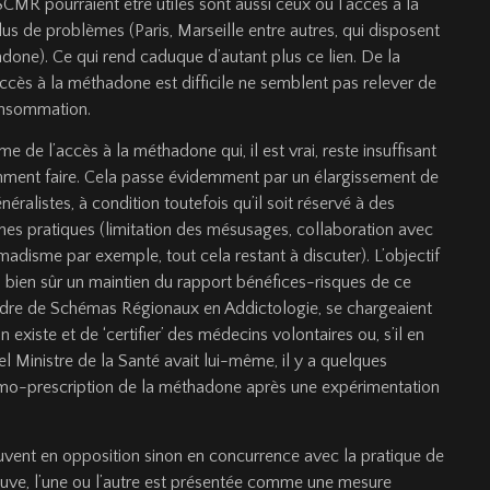
CMR pourraient être utiles sont aussi ceux où l’accès à la
s de problèmes (Paris, Marseille entre autres, qui disposent
adone). Ce qui rend caduque d’autant plus ce lien. De la
cès à la méthadone est difficile ne semblent pas relever de
consommation.
me de l’accès à la méthadone qui, il est vrai, reste insuffisant
comment faire. Cela passe évidemment par un élargissement de
ralistes, à condition toutefois qu’il soit réservé à des
es pratiques (limitation des mésusages, collaboration avec
disme par exemple, tout cela restant à discuter). L’objectif
s bien sûr un maintien du rapport bénéfices-risques de ce
cadre de Schémas Régionaux en Addictologie, se chargeaient
n existe et de ‘certifier’ des médecins volontaires ou, s’il en
l Ministre de la Santé avait lui-même, il y a quelques
imo-prescription de la méthadone après une expérimentation
ouvent en opposition sinon en concurrence avec la pratique de
trouve, l’une ou l’autre est présentée comme une mesure