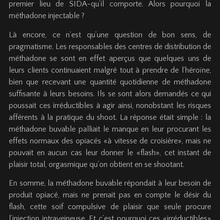
premier lieu de SIDA-qu’il comporte. Alors pourquoi la
méthadone injectable ?
Là encore, ce n’est qu’une question de bon sens, de
pragmatisme. Les responsables des centres de distribution de
méthadone se sont en effet aperçus que quelques uns de
leurs clients continuaient malgré tout à prendre de l’héroïne,
bien que recevant une quantité quotidienne de méthadone
suffisante à leurs besoins. Ils se sont alors demandés ce qui
poussait ces irréductibles à agir ainsi, nonobstant les risques
afférents à la pratique du shoot. La réponse était simple : la
méthadone buvable palliait le manque en leur procurant les
effets normaux des opiacés «à vitesse de croisière», mais ne
pouvait en aucun cas leur donner le «flash», cet instant de
plaisir total, orgasmique qu’on obtient en se shootant.
En somme, la méthadone buvable répondait à leur besoin de
produit opiacé, mais ne prenait pas en compte le désir du
flash, cette soif compulsive de plaisir que seule procure
l’injection intraveineuse. Et c’est pourquoi ces «irréductibles»