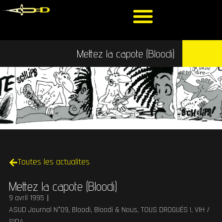
Mettez la capote (Bloodi)
Toutes les actualites
Mettez la capote (Bloodi)
9 avril 1995
ASUD Journal N°09
,
Bloodi
,
Bloodi & Nous
,
TOUS DROGUÉS !
,
VIH /
SIDA