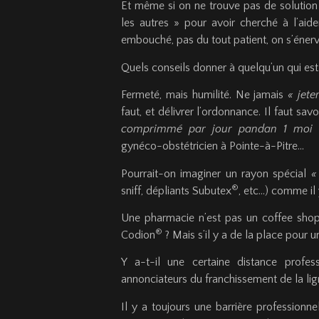
Et même si on ne trouve pas de solution 
les autres » pour avoir cherché à l’aid
embouché, pas du tout patient, on s’énerv
Quels conseils donner à quelqu’un qui es
Fermeté, mais humilité. Ne jamais
« jete
faut, et délivrer l’ordonnance. Il faut sa
comprimmé par jour pandan 1 moi 
gynéco-obstétricien à Pointe-à-Pitre…
Pourrait-on imaginer un rayon spécial
«
®
sniff, dépliants Subutex
, etc…) comme il
Une pharmacie n’est pas un coffee shop
®
Codion
? Mais s’il y a de la place pour u
Y a-t-il une certaine distance profes
annonciateurs du franchissement de la lig
Il y a toujours une barrière professionnel