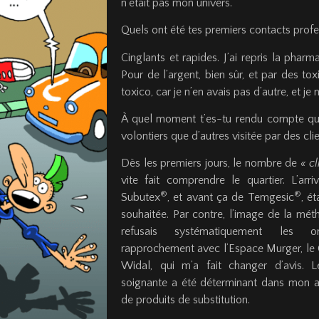
n’était pas mon univers.
Quels ont été tes premiers contacts profe
Cinglants et rapides. J’ai repris la pharma
Pour de l’argent, bien sûr, et par des to
toxico, car je n’en avais pas d’autre, et j
À quel moment t’es-tu rendu compte que
volontiers que d’autres visitée par des cl
Dès les premiers jours, le nombre de
«
cl
vite fait comprendre le quartier. L’ar
®
®
Subutex
, et avant ça de Temgesic
, é
souhaitée. Par contre, l’image de la mét
refusais systématiquement les o
rapprochement avec l’Espace Murger, le 
Widal, qui m’a fait changer d’avis. L
soignante a été déterminant dans mon a
de produits de substitution.