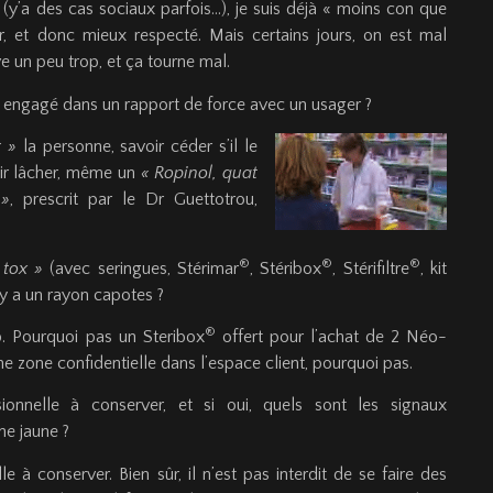
(y’a des cas sociaux parfois…), je suis déjà « moins con que
er, et donc mieux respecté. Mais certains jours, on est mal
e un peu trop, et ça tourne mal.
t engagé dans un rapport de force avec un usager ?
r »
la personne, savoir céder s’il le
voir lâcher, même un
« Ropinol, quat
»
, prescrit par le Dr Guettotrou,
®
®
®
 tox »
(avec seringues, Stérimar
, Stéribox
, Stérifiltre
, kit
 y a un rayon capotes ?
®
. Pourquoi pas un Steribox
offert pour l’achat de 2 Néo-
ne zone confidentielle dans l’espace client, pourquoi pas.
sionnelle à conserver, et si oui, quels sont les signaux
ne jaune ?
le à conserver. Bien sûr, il n’est pas interdit de se faire des