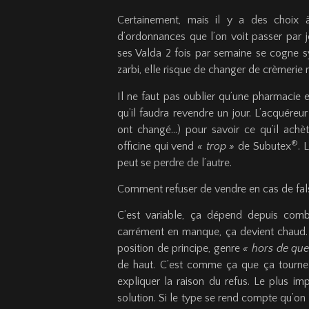
Certainement, mais il y a des choix
d’ordonnances que l’on voit passer par j
ses Valda 2 fois par semaine se cogne 
zarbi, elle risque de changer de crèmerie
Il ne faut pas oublier qu’une pharmacie e
qu’il faudra revendre un jour. L’acquéreu
ont changé…) pour savoir ce qu’il achète
®
officine qui vend
« trop »
de Subutex
. 
peut se perdre de l’autre.
Comment refuser de vendre en cas de falsi
C’est variable, ça dépend depuis combi
carrément en manque, ça devient chaud. L
position de principe, genre
«
ho
rs de que
de haut. C’est comme ça que ça tourne m
expliquer la raison du refus. Le plus imp
solution. Si le type se rend compte qu’on 