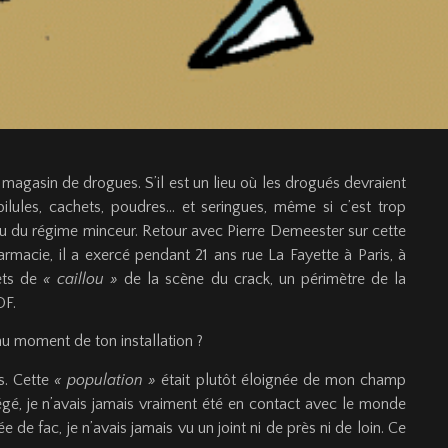
e magasin de drogues. S’il est un lieu où les drogués devraient
 pilules, cachets, poudres… et seringues, même si c’est trop
ou du régime minceur. Retour avec Pierre Demeester sur cette
rmacie, il a exercé pendant 21 ans rue La Fayette à Paris, à
ets de
« caillou »
de la scène du crack, un périmètre de la
DF.
au moment de ton installation ?
s. Cette
« population »
était plutôt éloignée de mon champ
égé, je n’avais jamais vraiment été en contact avec le monde
e de fac, je n’avais jamais vu un joint ni de près ni de loin. Ce