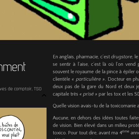
En anglais, pharmacie, c’est
drugstore
, l
omment
se sentir à l’aise, c’est là où l’on vend
souvent le royaume de la pince à épiler 
clientèle
« particulière »
. Docteur en pha
deux pas de la gare du Nord et deux j
ves de comptoir
,
TSO
capitale très
« prisé »
par les tox et les S
Quelle vision avais-tu de la toxicomanie 
Aucune, en dehors des idées toutes faite
de vision. Bien élevé dans un milieu prot
ème
toxico. Pour tout dire, avant ma 4
anné