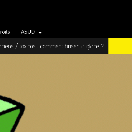
roits
ASUD
iens / toxicos : comment briser la glace ?