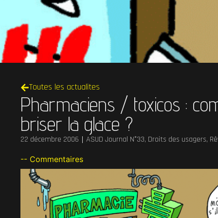
Toutes les actualites
Pharmaciens / toxicos : c
briser la glace ?
22 décembre 2006
ASUD Journal N°33
,
Droits des usagers
,
Rê
-- Commentaires