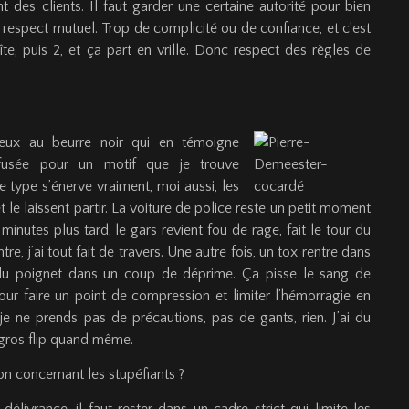
 des clients. Il faut garder une certaine autorité pour bien
t respect mutuel. Trop de complicité ou de confiance, et c’est
e, puis 2, et ça part en vrille. Donc respect des règles de
eux au beurre noir qui en témoigne
fusée pour un motif que je trouve
e type s’énerve vraiment, moi aussi, les
et le laissent partir. La voiture de police reste un petit moment
minutes plus tard, le gars revient fou de rage, fait le tour du
re, j’ai tout fait de travers. Une autre fois, un tox rentre dans
nes du poignet dans un coup de déprime. Ça pisse le sang de
our faire un point de compression et limiter l’hémorragie en
je ne prends pas de précautions, pas de gants, rien. J’ai du
 gros flip quand même.
on concernant les stupéfiants ?