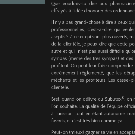
Que voudrais-tu dire aux pharmaciens
effrayés à l’idée d’honorer des ordonnan
Il n’y a pas grand-chose à dire à ceux qui
professionnelles, c’est-à-dire qui veul
aseptisé. à ceux qui sont plus ouverts, ma
de la clientèle, je peux dire que cette p
autre et qu’il n’est pas aussi difficile qu’
sympas (même des très sympas) et des ca
profitent. On peut leur faire comprendre
extrêmement réglementé, que les dérap
méchants et les profiteurs. Les casse-pi
clientèle.
®
Bref, quand on délivre du Subutex
, on 
l’on souhaite. La qualité de l’équipe offi
à l’unisson, tout en étant autonome, mai
favoris, et c’est très bien comme ça.
Peut-on (mieux) gagner sa vie en accepta