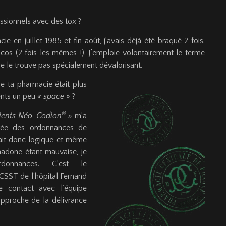
ssionnels avec des tox ?
cie en juillet 1985 et fin août, j’avais déjà été braqué 2 fois.
xicos (2 fois les mêmes !). J’emploie volontairement le terme
e ne le trouve pas spécialement dévalorisant.
 ta pharmacie était plus
ients un peu
« space »
?
®
ients Néo-Codion
»
m’a
rivée des ordonnances de
tait donc logique et même
hadone étant mauvaise, je
rdonnances. C’est le
CSST de l’hôpital Fernand
e contact avec l’équipe
pproche de la délivrance