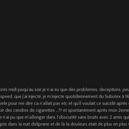
près midi jusqu’au soir je n’ai eu que des problemes, deceptions, pe
 speed, que j’ai injecté, je m’injecte quotidiennement du Subutex à
 pour me dire ca n’allait pas etc et qu’il voulait ce suicidé après ce
 avoir des cendres de cigarettes …?? et spontanément après mon 2e
je n’ai pu que m’allonger dans l’obscurité sans bruits avec 2 amis qu
’ai pris dans la nuit doliprane et de là la douleurs etait de plus en 