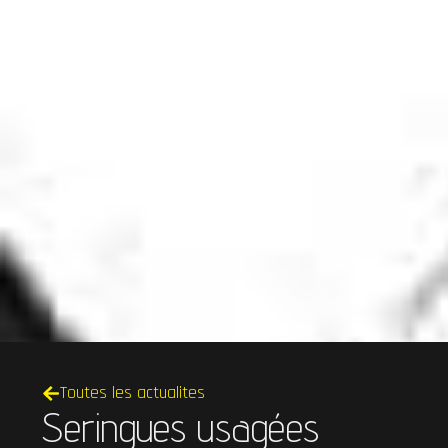
Toutes les actualites
Seringues usagées