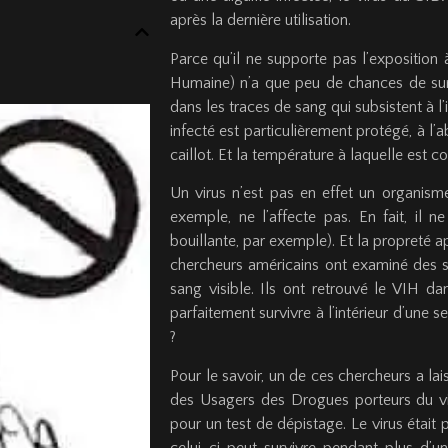
après la dernière utilisation.
Parce qu’il ne supporte pas l’exposition 
Humaine) n’a que peu de chances de surv
dans les traces de sang qui subsistent à l’
infecté est particulièrement protégé, à l’ab
caillot. Et la température à laquelle est c
Un virus n’est pas en effet un organism
exemple, ne l’affecte pas. En fait, il n
bouillante, par exemple). Et la propreté 
chercheurs américains ont examiné des se
sang visible. Ils ont retrouvé le VIH da
parfaitement survivre à l’intérieur d’un
?
Pour le savoir, un de ces chercheurs a la
des Usagers des Drogues porteurs du viru
pour un test de dépistage. Le virus était
celui-ci peut survivre pendant plus d’un