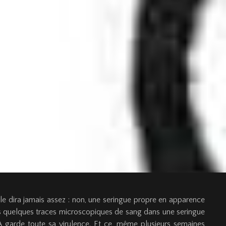
e le dira jamais assez : non, une seringue propre en apparence
ns quelques traces microscopiques de sang dans une seringue
DA garde toute sa virulence. Et ce, même plusieurs semaines