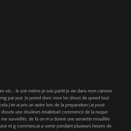
urs etc… le soir même je suis partit je vie dans mon camion
 16mg par jour. Je prend donc mon 1er shoot de speed tout
la j’en ai pris un autre lors de la preparation j’ai posé
me shoots une douleurs innabituel commencé de la nuque
i me surveillés, de là on m’a donné une serviette mouillée
plus vive et g commencai a vomir pendant plusieurs heures de