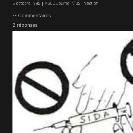
6 octobre 1992
ASUD Journal N°02
,
Injection
-- Commentaires
2 réponses