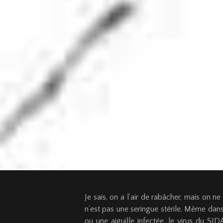
Je sais, on a l’air de rabâcher, mais on n
n’est pas une seringue stérile. Même da
ou une aiguille infectée, le virus du SI