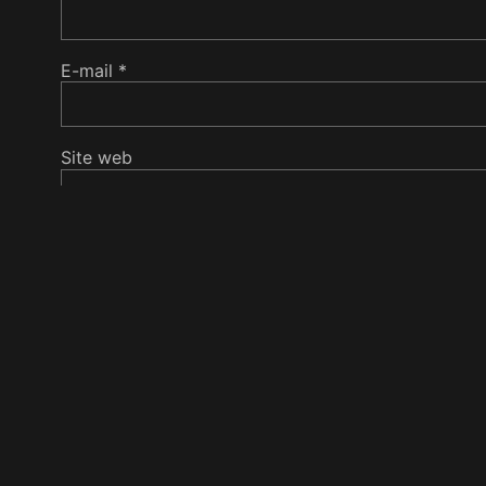
E-mail
*
Site web
Enregistrer mon nom, mon e-mail et mon site da