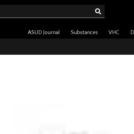
ASUD Journal
Substances
VHC
D