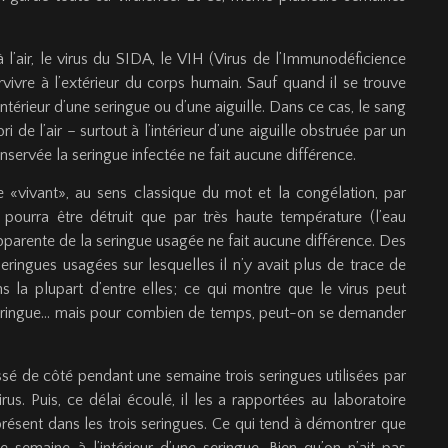
à l’air, le virus du SIDA, le VIH (Virus de l’Immunodéficience
ivre à l’extérieur du corps humain. Sauf quand il se trouve
intérieur d’une seringue ou d’une aiguille. Dans ce cas, le sang
ri de l’air – surtout à l’intérieur d’une aiguille obstruée par un
onservée la seringue infectée ne fait aucune différence.
e «vivant», au sens classique du mot et la congélation, par
e pourra être détruit que par très haute température (l’eau
apparente de la seringue usagée ne fait aucune différence. Des
ringues usagées sur lesquelles il n’y avait plus de trace de
ns la plupart d’entre elles; ce qui montre que le virus peut
e seringue… mais pour combien de temps, peut-on se demander
issé de côté pendant une semaine trois seringues utilisées par
s. Puis, ce délai écoulé, il les a rapportées au laboratoire
 présent dans les trois seringues. Ce qui tend à démontrer que
e semaine à l’intérieur d’une seringue. Bien qu’on n’ait pas