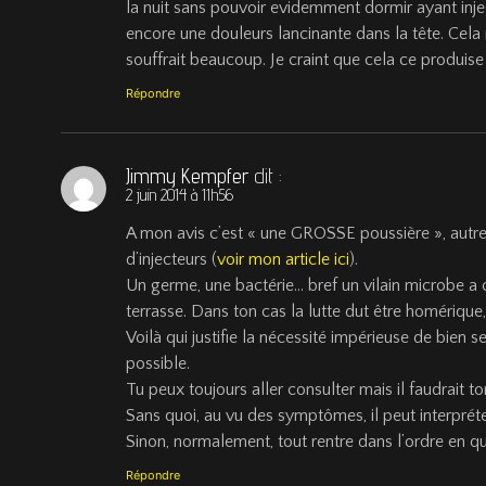
la nuit sans pouvoir evidemment dormir ayant inje
encore une douleurs lancinante dans la tête. Cela
souffrait beaucoup. Je craint que cela ce produise 
Répondre
Jimmy Kempfer
dit :
2 juin 2014 à 11h56
A mon avis c’est « une GROSSE poussière », autrem
d’injecteurs (
voir mon article ici
).
Un germe, une bactérie… bref un vilain microbe a c
terrasse. Dans ton cas la lutte dut être homérique
Voilà qui justifie la nécessité impérieuse de bien s
possible.
Tu peux toujours aller consulter mais il faudrait t
Sans quoi, au vu des symptômes, il peut interpréter
Sinon, normalement, tout rentre dans l’ordre en qu
Répondre