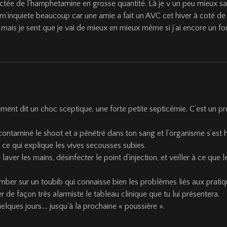
ctée de l’hamphetamine en grosse quantité. Là je v un peu mieux sa
 m’inquiete beaucoup car une amie a fait un AVC cet hiver à coté de
mais je sent que je vai de mieux en mieux même si j’ai encore un font
ent dit un choc sceptique, une forte petite septicémie. C’est un p
ontaminé le shoot et a pénétré dans ton sang et l’organisme s’est hé
, ce qui explique les vives secousses subies.
e laver les mains, désinfecter le point d’injection, et veiller à ce q
omber sur un toubib qui connaisse bien les problèmes liés aux pratiqu
 de façon très alarmiste le tableau clinique que tu lui présentera.
elques jours…. jusqu’à la prochaine « poussière ».