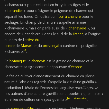
« chanvreur » pour celui qui en broyait les tiges et le
«
ferrandier
» pour désigner le peigneur de chanvre qui
séparait les fibres. On utilisait un
four à chanvre
pour le
séchage. Un champ de chanvre s’appelle ainsi une
« chanvrière », mais on parle aussi de «
chènevière
», ou
encore de « canebière » dans le sud de la
France
, à l’origine
du nom de l’
artère du
centre
de
Marseille
(du
provençal
« canèbe », qui signifie
6
« chanvre »)
.
En
botanique
, le
chènevis
est la graine de chanvre et la
chènevotte sa tige centrale dépourvue d’
écorce
.
Le fait de cultiver clandestinement du chanvre en pleine
nature à l’abri des regards s’appelle la « culture guérilla »,
traduction littérale de l’expression anglaise
guerilla grow
.
Les auteurs d’une culture guérilla sont appelés « guerilleros »
[réf. nécessaire]
et le lieu de culture un «
spot
guerilla »
.
Les
cannabinoïdes
sont les substances chimiques produites