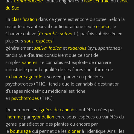
des
Cannabaceae
,
toutes originaires d’
Asie centrale
ou d’
Asie
du Sud
.
La
classification
dans ce genre est encore discutée. Selon la
majorité des auteurs, il contiendrait une seule
espèce
, le
Chanvre cultivé (
Cannabis sativa
L.), parfois subdivisée en
1
plusieurs
sous-espèces
,
généralement
sativa
,
indica
et
ruderalis
(syn.
spontanea
),
tandis que d’autres considèrent que ce sont de
simples
variétés
. Le cannabis est exploité de manière
industrielle pour la qualité de ses fibres sous forme de
«
chanvre agricole
» souvent pauvre en principes
psychotropes (THC), tandis que le cannabis à destination
d’usages récréatif ou médicinal est riche
en
psychotropes
(THC).
De nombreuses
lignées de cannabis
ont été créées par
l’
homme
par
hybridation
entre sous-espèces ou variétés du
genre, par sélection des plantes ou encore par
le
bouturage
qui permet de les
cloner
à l’identique. Ainsi, les