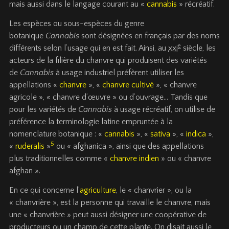
mais aussi dans le langage courant au «
cannabis
» récréatif.
Les espèces ou sous-espèces du genre
botanique
Cannabis
sont désignées en français par des noms
e
différents selon l’usage qui en est fait. Ainsi, au
xxi
siècle, les
acteurs de la filière du chanvre qui produisent des variétés
de
Cannabis
à usage industriel préfèrent utiliser les
appellations «
chanvre
», «
chanvre cultivé
», « chanvre
agricole », « chanvre d’œuvre » ou d’ouvrage… Tandis que
pour les variétés de
Cannabis
à usage récréatif, on utilise de
préférence la terminologie latine empruntée à la
nomenclature botanique : «
cannabis
», «
sativa
», «
indica
»,
5
«
ruderalis
»
ou « afghanica », ainsi que des appellations
plus traditionnelles comme «
chanvre indien
» ou « chanvre
afghan ».
En ce qui concerne l’
agriculture
, le « chanvrier », ou la
« chanvrière », est la personne qui travaille le chanvre, mais
une « chanvrière » peut aussi désigner une coopérative de
producteurs ou un champ de cette plante. On disait aussi le