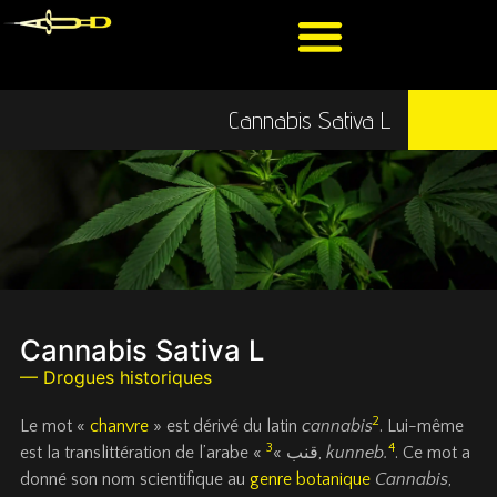
Cannabis Sativa L
Cannabis Sativa L
— Drogues historiques
2
Le mot «
chanvre
» est dérivé du latin
cannabis
. Lui-même
3
4
est la translittération de l’arabe
«
»
قنب
,
kunneb.
. Ce mot a
donné son nom scientifique au
genre botanique
Cannabis
,