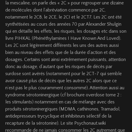
la mescaline, on parle des « 2C » pour regrouper une dizaine
de molécules dont l’abréviation commence par 2C,
notamment le 2CB, le 2CE, le 2CI et le 2CT7. Les 2C ont été
synthétisées au cours des années 70 par Alexander Shulgin
qui en détaille les effets, les risques, les dosages etc dans son
livre PIHKAL (Phénéthylamines I Have Known And Loved).
Les 2C sont légèrement différents les uns des autres aussi
bien au niveau des effets que de la durée d’action et des
dosages. Certains sont ainsi extrêmement puissants, attention
donc au dosage, d’autant que les risques de décès par
surdose sont avérés (notamment pour le 2CT-7 qui semble
avoir causé plus de décès que les autres 2C alors que ce
n’est pas le plus couramment consommé). Attention aussi au
syndrome sérotoninergique (cf brochure overdose tome 2 :
les stimulants) notamment en cas de mélange avec des
produits sérotoninergiques (MDMA, cathinones, Tramadol,
antidepresseurs trycyclique et inhibiteurs sélectif de la
recapture de la sérotonine). Le site Psychonaut.wiki
recommande de ne jamais consommer les 2C autrement que