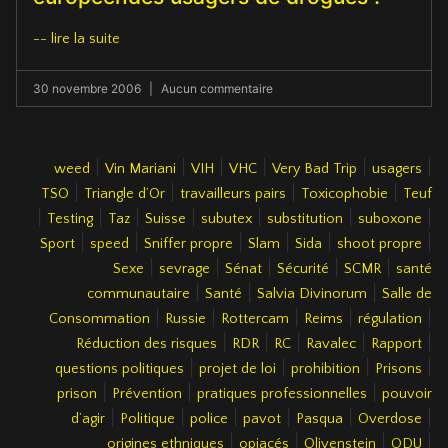
-- lire la suite
30 novembre 2006
Aucun commentaire
|
|
|
|
|
|
weed
Vin Mariani
VIH
VHC
Very Bad Trip
usagers
|
|
|
|
TSO
Triangle d’Or
travailleurs pairs
Toxicophobie
Teuf
|
|
|
|
|
|
|
Testing
Taz
Suisse
subutex
substitution
suboxone
|
|
|
|
|
|
Sport
speed
Sniffer propre
Slam
Sida
shoot propre
|
|
|
|
|
Sexe
sevrage
Sénat
Sécurité
SCMR
santé
|
|
|
communautaire
Santé
Salvia Divinorum
Salle de
|
|
|
|
|
Consommation
Russie
Rottercam
Reims
régulation
|
|
|
|
|
Réduction des risques
RDR
RC
Ravalec
Rapport
|
|
|
|
questions politiques
projet de loi
prohibition
Prisons
|
|
|
prison
Prévention
pratiques professionnelles
pouvoir
|
|
|
|
|
|
d’agir
Politique
police
pavot
Pasqua
Overdose
|
|
|
|
origines ethniques
opiacés
Olivenstein
ODU