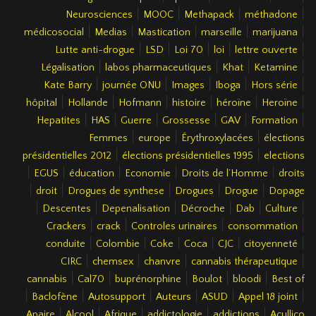
|
|
|
|
Neurosciences
MOOC
Methapack
méthadone
|
|
|
|
|
médicosocial
Medias
Mastication
marseille
marijuana
|
|
|
|
|
Lutte anti-drogue
LSD
Loi 70
loi
lettre ouverte
|
|
|
|
Légalisation
labos pharmaceutiques
Khat
Ketamine
|
|
|
|
|
Kate Barry
journée ONU
Images
Iboga
Hors série
|
|
|
|
|
|
hôpital
Hollande
Hofmann
histoire
héroïne
Heroïne
|
|
|
|
|
|
Hepatites
HAS
Guerre
Grossesse
GAV
Formation
|
|
|
Femmes
europe
Érythroxylacées
élections
|
|
présidentielles 2012
élections présidentielles 1995
elections
|
|
|
|
|
EGUS
éducation
Economie
Droits de l’Homme
droits
|
|
|
|
|
droit
Drogues de synthese
Drogues
Drogue
Dopage
|
|
|
|
|
|
Descentes
Depenalisation
Décroche
Dab
Culture
|
|
|
|
Crackers
crack
Controles urinaires
consommation
|
|
|
|
|
|
conduite
Colombie
Coke
Coca
CJC
citoyenneté
|
|
|
|
CIRC
chemsex
chanvre
cannabis thérapeutique
|
|
|
|
|
cannabis
Cal70
buprénorphine
Boulot
bloodi
Best of
|
|
|
|
|
|
Baclofène
Autosupport
Auteurs
ASUD
Appel 18 joint
|
|
|
|
|
Apaire
Alcool
Afrique
addictologie
addictions
Acullico