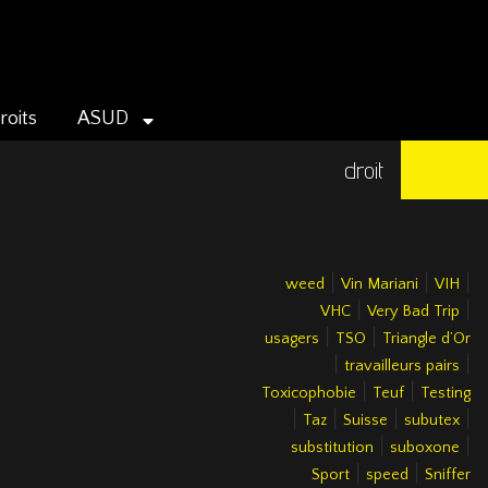
roits
ASUD
droit
|
|
|
weed
Vin Mariani
VIH
|
|
VHC
Very Bad Trip
|
|
usagers
TSO
Triangle d’Or
|
|
travailleurs pairs
|
|
Toxicophobie
Teuf
Testing
|
|
|
|
Taz
Suisse
subutex
|
|
substitution
suboxone
|
|
Sport
speed
Sniffer