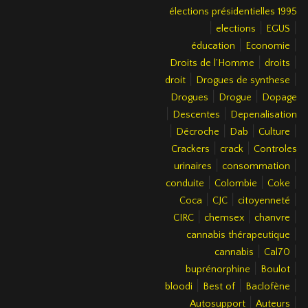
élections présidentielles 1995
|
|
|
elections
EGUS
|
|
éducation
Economie
|
|
Droits de l’Homme
droits
|
|
droit
Drogues de synthese
|
|
Drogues
Drogue
Dopage
|
|
Descentes
Depenalisation
|
|
|
|
Décroche
Dab
Culture
|
|
Crackers
crack
Controles
|
|
urinaires
consommation
|
|
|
conduite
Colombie
Coke
|
|
|
Coca
CJC
citoyenneté
|
|
|
CIRC
chemsex
chanvre
|
cannabis thérapeutique
|
|
cannabis
Cal70
|
|
buprénorphine
Boulot
|
|
|
bloodi
Best of
Baclofène
|
|
Autosupport
Auteurs