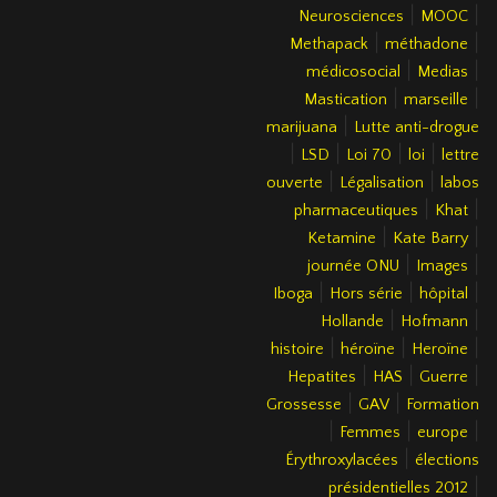
|
|
Neurosciences
MOOC
|
|
Methapack
méthadone
|
|
médicosocial
Medias
|
|
Mastication
marseille
|
marijuana
Lutte anti-drogue
|
|
|
|
LSD
Loi 70
loi
lettre
|
|
ouverte
Légalisation
labos
|
|
pharmaceutiques
Khat
|
|
Ketamine
Kate Barry
|
|
journée ONU
Images
|
|
|
Iboga
Hors série
hôpital
|
|
Hollande
Hofmann
|
|
|
histoire
héroïne
Heroïne
|
|
|
Hepatites
HAS
Guerre
|
|
Grossesse
GAV
Formation
|
|
|
Femmes
europe
|
Érythroxylacées
élections
|
présidentielles 2012