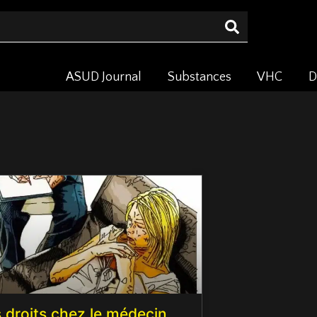
ASUD Journal
Substances
VHC
D
 droits chez le médecin