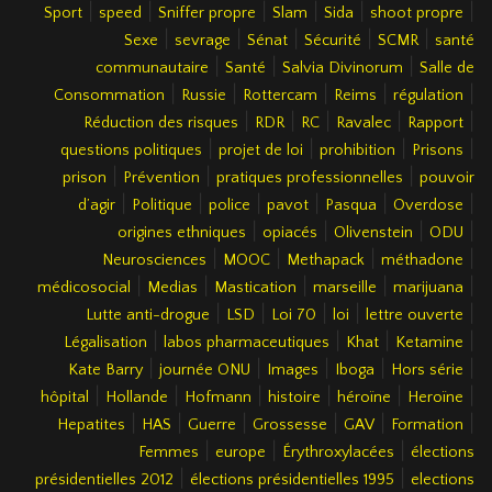
|
|
|
|
|
|
Sport
speed
Sniffer propre
Slam
Sida
shoot propre
|
|
|
|
|
Sexe
sevrage
Sénat
Sécurité
SCMR
santé
|
|
|
communautaire
Santé
Salvia Divinorum
Salle de
|
|
|
|
|
Consommation
Russie
Rottercam
Reims
régulation
|
|
|
|
|
Réduction des risques
RDR
RC
Ravalec
Rapport
|
|
|
|
questions politiques
projet de loi
prohibition
Prisons
|
|
|
prison
Prévention
pratiques professionnelles
pouvoir
|
|
|
|
|
|
d’agir
Politique
police
pavot
Pasqua
Overdose
|
|
|
|
origines ethniques
opiacés
Olivenstein
ODU
|
|
|
|
Neurosciences
MOOC
Methapack
méthadone
|
|
|
|
|
médicosocial
Medias
Mastication
marseille
marijuana
|
|
|
|
|
Lutte anti-drogue
LSD
Loi 70
loi
lettre ouverte
|
|
|
|
Légalisation
labos pharmaceutiques
Khat
Ketamine
|
|
|
|
|
Kate Barry
journée ONU
Images
Iboga
Hors série
|
|
|
|
|
|
hôpital
Hollande
Hofmann
histoire
héroïne
Heroïne
|
|
|
|
|
|
Hepatites
HAS
Guerre
Grossesse
GAV
Formation
|
|
|
Femmes
europe
Érythroxylacées
élections
|
|
présidentielles 2012
élections présidentielles 1995
elections