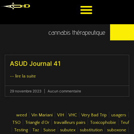
cannabis thérapeutique
ASUD Journal 41
-- lire la suite
29 novembre 2023
Aucun commentaire
|
|
|
|
|
|
weed
Vin Mariani
VIH
VHC
Very Bad Trip
usagers
|
|
|
|
TSO
Triangle d’Or
travailleurs pairs
Toxicophobie
Teuf
|
|
|
|
|
|
|
Testing
Taz
Suisse
subutex
substitution
suboxone