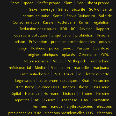
|
|
|
|
|
|
Sport
speed
Sniffer propre
Slam
Sida
shoot propre
|
|
|
|
|
Sexe
sevrage
Sénat
Sécurité
SCMR
santé
|
|
|
communautaire
Santé
Salvia Divinorum
Salle de
|
|
|
|
|
Consommation
Russie
Rottercam
Reims
régulation
|
|
|
|
|
Réduction des risques
RDR
RC
Ravalec
Rapport
|
|
|
|
questions politiques
projet de loi
prohibition
Prisons
|
|
|
prison
Prévention
pratiques professionnelles
pouvoir
|
|
|
|
|
|
d’agir
Politique
police
pavot
Pasqua
Overdose
|
|
|
|
origines ethniques
opiacés
Olivenstein
ODU
|
|
|
|
Neurosciences
MOOC
Methapack
méthadone
|
|
|
|
|
médicosocial
Medias
Mastication
marseille
marijuana
|
|
|
|
|
Lutte anti-drogue
LSD
Loi 70
loi
lettre ouverte
|
|
|
|
Légalisation
labos pharmaceutiques
Khat
Ketamine
|
|
|
|
|
Kate Barry
journée ONU
Images
Iboga
Hors série
|
|
|
|
|
|
hôpital
Hollande
Hofmann
histoire
héroïne
Heroïne
|
|
|
|
|
|
Hepatites
HAS
Guerre
Grossesse
GAV
Formation
|
|
|
Femmes
europe
Érythroxylacées
élections
|
|
présidentielles 2012
élections présidentielles 1995
elections