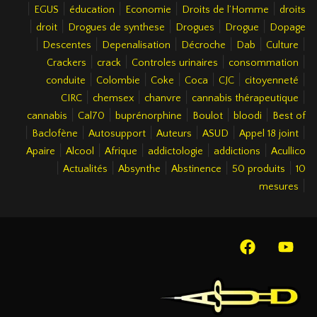
|
|
|
|
|
EGUS
éducation
Economie
Droits de l’Homme
droits
|
|
|
|
|
droit
Drogues de synthese
Drogues
Drogue
Dopage
|
|
|
|
|
|
Descentes
Depenalisation
Décroche
Dab
Culture
|
|
|
|
Crackers
crack
Controles urinaires
consommation
|
|
|
|
|
|
conduite
Colombie
Coke
Coca
CJC
citoyenneté
|
|
|
|
CIRC
chemsex
chanvre
cannabis thérapeutique
|
|
|
|
|
cannabis
Cal70
buprénorphine
Boulot
bloodi
Best of
|
|
|
|
|
|
Baclofène
Autosupport
Auteurs
ASUD
Appel 18 joint
|
|
|
|
|
Apaire
Alcool
Afrique
addictologie
addictions
Acullico
|
|
|
|
|
Actualités
Absynthe
Abstinence
50 produits
10
|
mesures