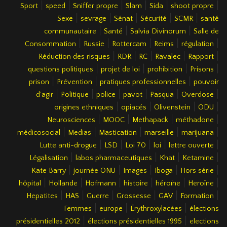
|
|
|
|
|
|
Sport
speed
Sniffer propre
Slam
Sida
shoot propre
|
|
|
|
|
Sexe
sevrage
Sénat
Sécurité
SCMR
santé
|
|
|
communautaire
Santé
Salvia Divinorum
Salle de
|
|
|
|
|
Consommation
Russie
Rottercam
Reims
régulation
|
|
|
|
|
Réduction des risques
RDR
RC
Ravalec
Rapport
|
|
|
|
questions politiques
projet de loi
prohibition
Prisons
|
|
|
prison
Prévention
pratiques professionnelles
pouvoir
|
|
|
|
|
|
d’agir
Politique
police
pavot
Pasqua
Overdose
|
|
|
|
origines ethniques
opiacés
Olivenstein
ODU
|
|
|
|
Neurosciences
MOOC
Methapack
méthadone
|
|
|
|
|
médicosocial
Medias
Mastication
marseille
marijuana
|
|
|
|
|
Lutte anti-drogue
LSD
Loi 70
loi
lettre ouverte
|
|
|
|
Légalisation
labos pharmaceutiques
Khat
Ketamine
|
|
|
|
|
Kate Barry
journée ONU
Images
Iboga
Hors série
|
|
|
|
|
|
hôpital
Hollande
Hofmann
histoire
héroïne
Heroïne
|
|
|
|
|
|
Hepatites
HAS
Guerre
Grossesse
GAV
Formation
|
|
|
Femmes
europe
Érythroxylacées
élections
|
|
présidentielles 2012
élections présidentielles 1995
elections