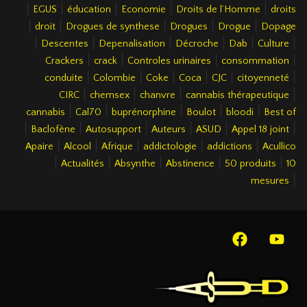
|
|
|
|
|
EGUS
éducation
Economie
Droits de l’Homme
droits
|
|
|
|
|
droit
Drogues de synthese
Drogues
Drogue
Dopage
|
|
|
|
|
|
Descentes
Depenalisation
Décroche
Dab
Culture
|
|
|
|
Crackers
crack
Controles urinaires
consommation
|
|
|
|
|
|
conduite
Colombie
Coke
Coca
CJC
citoyenneté
|
|
|
|
CIRC
chemsex
chanvre
cannabis thérapeutique
|
|
|
|
|
cannabis
Cal70
buprénorphine
Boulot
bloodi
Best of
|
|
|
|
|
|
Baclofène
Autosupport
Auteurs
ASUD
Appel 18 joint
|
|
|
|
|
Apaire
Alcool
Afrique
addictologie
addictions
Acullico
|
|
|
|
|
Actualités
Absynthe
Abstinence
50 produits
10
|
mesures