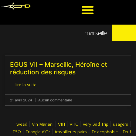
marseille
EGUS VII – Marseille, Héroïne et
réduction des risques
-- lire la suite
21 avril 2024
Aucun commentaire
|
|
|
|
|
|
weed
Vin Mariani
VIH
VHC
Very Bad Trip
usagers
|
|
|
|
TSO
Triangle d’Or
travailleurs pairs
Toxicophobie
Teuf