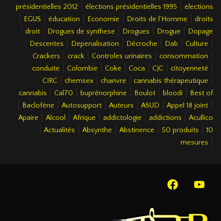
|
|
présidentielles 2012
élections présidentielles 1995
elections
|
|
|
|
|
EGUS
éducation
Economie
Droits de l’Homme
droits
|
|
|
|
|
droit
Drogues de synthese
Drogues
Drogue
Dopage
|
|
|
|
|
|
Descentes
Depenalisation
Décroche
Dab
Culture
|
|
|
|
Crackers
crack
Controles urinaires
consommation
|
|
|
|
|
|
conduite
Colombie
Coke
Coca
CJC
citoyenneté
|
|
|
|
CIRC
chemsex
chanvre
cannabis thérapeutique
|
|
|
|
|
cannabis
Cal70
buprénorphine
Boulot
bloodi
Best of
|
|
|
|
|
|
Baclofène
Autosupport
Auteurs
ASUD
Appel 18 joint
|
|
|
|
|
Apaire
Alcool
Afrique
addictologie
addictions
Acullico
|
|
|
|
|
Actualités
Absynthe
Abstinence
50 produits
10
|
mesures