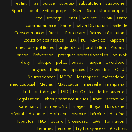
|
|
|
|
|
|
|
Testing
Taz
Suisse
subutex
substitution
suboxone
|
|
|
|
|
|
Sport
speed
Sniffer propre
Slam
Sida
shoot propre
|
|
|
|
|
Sexe
sevrage
Sénat
Sécurité
SCMR
santé
|
|
|
communautaire
Santé
Salvia Divinorum
Salle de
|
|
|
|
|
Consommation
Russie
Rottercam
Reims
régulation
|
|
|
|
|
Réduction des risques
RDR
RC
Ravalec
Rapport
|
|
|
|
questions politiques
projet de loi
prohibition
Prisons
|
|
|
prison
Prévention
pratiques professionnelles
pouvoir
|
|
|
|
|
|
d’agir
Politique
police
pavot
Pasqua
Overdose
|
|
|
|
origines ethniques
opiacés
Olivenstein
ODU
|
|
|
|
Neurosciences
MOOC
Methapack
méthadone
|
|
|
|
|
médicosocial
Medias
Mastication
marseille
marijuana
|
|
|
|
|
Lutte anti-drogue
LSD
Loi 70
loi
lettre ouverte
|
|
|
|
Légalisation
labos pharmaceutiques
Khat
Ketamine
|
|
|
|
|
Kate Barry
journée ONU
Images
Iboga
Hors série
|
|
|
|
|
|
hôpital
Hollande
Hofmann
histoire
héroïne
Heroïne
|
|
|
|
|
|
Hepatites
HAS
Guerre
Grossesse
GAV
Formation
|
|
|
Femmes
europe
Érythroxylacées
élections