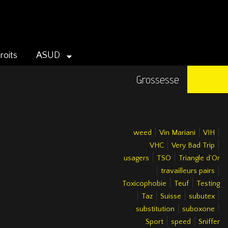
roits
ASUD
Grossesse
|
|
|
weed
Vin Mariani
VIH
|
|
VHC
Very Bad Trip
|
|
usagers
TSO
Triangle d’Or
|
|
travailleurs pairs
|
|
Toxicophobie
Teuf
Testing
|
|
|
|
Taz
Suisse
subutex
|
|
substitution
suboxone
|
|
Sport
speed
Sniffer