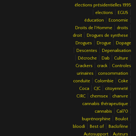
élections présidentielles 1995
|
|
|
elections
EGUS
|
|
éducation
Economie
|
|
Droits de l’Homme
droits
|
|
droit
Drogues de synthese
|
|
Drogues
Drogue
Dopage
|
|
Descentes
Depenalisation
|
|
|
|
Décroche
Dab
Culture
|
|
Crackers
crack
Controles
|
|
urinaires
consommation
|
|
|
conduite
Colombie
Coke
|
|
|
Coca
CJC
citoyenneté
|
|
|
CIRC
chemsex
chanvre
|
cannabis thérapeutique
|
|
cannabis
Cal70
|
|
buprénorphine
Boulot
|
|
|
bloodi
Best of
Baclofène
|
|
Autosupport
Auteurs