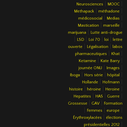
|
|
Neurosciences
MOOC
|
|
Methapack
méthadone
|
|
médicosocial
Medias
|
|
Mastication
marseille
|
marijuana
Lutte anti-drogue
|
|
|
|
LSD
Loi 70
loi
lettre
|
|
ouverte
Légalisation
labos
|
|
pharmaceutiques
Khat
|
|
Ketamine
Kate Barry
|
|
journée ONU
Images
|
|
|
Iboga
Hors série
hôpital
|
|
Hollande
Hofmann
|
|
|
histoire
héroïne
Heroïne
|
|
|
Hepatites
HAS
Guerre
|
|
Grossesse
GAV
Formation
|
|
|
Femmes
europe
|
Érythroxylacées
élections
|
présidentielles 2012