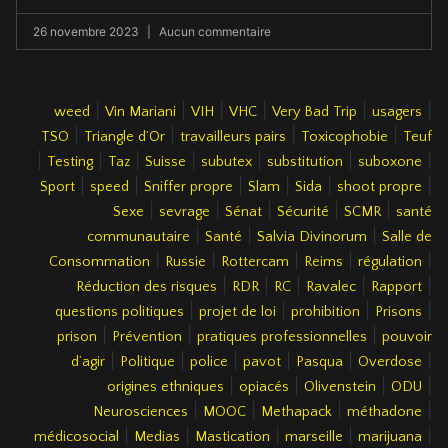
26 novembre 2023
Aucun commentaire
|
|
|
|
|
|
weed
Vin Mariani
VIH
VHC
Very Bad Trip
usagers
|
|
|
|
TSO
Triangle d’Or
travailleurs pairs
Toxicophobie
Teuf
|
|
|
|
|
|
|
Testing
Taz
Suisse
subutex
substitution
suboxone
|
|
|
|
|
|
Sport
speed
Sniffer propre
Slam
Sida
shoot propre
|
|
|
|
|
Sexe
sevrage
Sénat
Sécurité
SCMR
santé
|
|
|
communautaire
Santé
Salvia Divinorum
Salle de
|
|
|
|
|
Consommation
Russie
Rottercam
Reims
régulation
|
|
|
|
|
Réduction des risques
RDR
RC
Ravalec
Rapport
|
|
|
|
questions politiques
projet de loi
prohibition
Prisons
|
|
|
prison
Prévention
pratiques professionnelles
pouvoir
|
|
|
|
|
|
d’agir
Politique
police
pavot
Pasqua
Overdose
|
|
|
|
origines ethniques
opiacés
Olivenstein
ODU
|
|
|
|
Neurosciences
MOOC
Methapack
méthadone
|
|
|
|
|
médicosocial
Medias
Mastication
marseille
marijuana