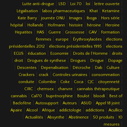
|
|
|
|
|
Lutte anti-drogue
LSD
Loi 70
loi
lettre ouverte
|
|
|
|
Légalisation
labos pharmaceutiques
Khat
Ketamine
|
|
|
|
|
Kate Barry
journée ONU
Images
Iboga
Hors série
|
|
|
|
|
|
hôpital
Hollande
Hofmann
histoire
héroïne
Heroïne
|
|
|
|
|
|
Hepatites
HAS
Guerre
Grossesse
GAV
Formation
|
|
|
Femmes
europe
Érythroxylacées
élections
|
|
présidentielles 2012
élections présidentielles 1995
elections
|
|
|
|
|
EGUS
éducation
Economie
Droits de l’Homme
droits
|
|
|
|
|
droit
Drogues de synthese
Drogues
Drogue
Dopage
|
|
|
|
|
|
Descentes
Depenalisation
Décroche
Dab
Culture
|
|
|
|
Crackers
crack
Controles urinaires
consommation
|
|
|
|
|
|
conduite
Colombie
Coke
Coca
CJC
citoyenneté
|
|
|
|
CIRC
chemsex
chanvre
cannabis thérapeutique
|
|
|
|
|
cannabis
Cal70
buprénorphine
Boulot
bloodi
Best of
|
|
|
|
|
|
Baclofène
Autosupport
Auteurs
ASUD
Appel 18 joint
|
|
|
|
|
Apaire
Alcool
Afrique
addictologie
addictions
Acullico
|
|
|
|
|
Actualités
Absynthe
Abstinence
50 produits
10
|
mesures