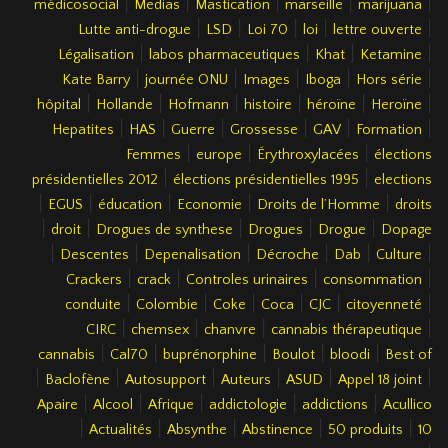
|
|
|
|
|
médicosocial
Medias
Mastication
marseille
marijuana
|
|
|
|
|
Lutte anti-drogue
LSD
Loi 70
loi
lettre ouverte
|
|
|
|
Légalisation
labos pharmaceutiques
Khat
Ketamine
|
|
|
|
|
Kate Barry
journée ONU
Images
Iboga
Hors série
|
|
|
|
|
|
hôpital
Hollande
Hofmann
histoire
héroïne
Heroïne
|
|
|
|
|
|
Hepatites
HAS
Guerre
Grossesse
GAV
Formation
|
|
|
Femmes
europe
Érythroxylacées
élections
|
|
présidentielles 2012
élections présidentielles 1995
elections
|
|
|
|
|
EGUS
éducation
Economie
Droits de l’Homme
droits
|
|
|
|
|
droit
Drogues de synthese
Drogues
Drogue
Dopage
|
|
|
|
|
|
Descentes
Depenalisation
Décroche
Dab
Culture
|
|
|
|
Crackers
crack
Controles urinaires
consommation
|
|
|
|
|
|
conduite
Colombie
Coke
Coca
CJC
citoyenneté
|
|
|
|
CIRC
chemsex
chanvre
cannabis thérapeutique
|
|
|
|
|
cannabis
Cal70
buprénorphine
Boulot
bloodi
Best of
|
|
|
|
|
|
Baclofène
Autosupport
Auteurs
ASUD
Appel 18 joint
|
|
|
|
|
Apaire
Alcool
Afrique
addictologie
addictions
Acullico
|
|
|
|
|
Actualités
Absynthe
Abstinence
50 produits
10