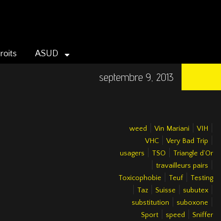
roits
ASUD
septembre 9, 2013
|
|
|
weed
Vin Mariani
VIH
|
|
VHC
Very Bad Trip
|
|
usagers
TSO
Triangle d’Or
|
|
travailleurs pairs
|
|
Toxicophobie
Teuf
Testing
|
|
|
|
Taz
Suisse
subutex
|
|
substitution
suboxone
|
|
Sport
speed
Sniffer