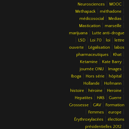
|
|
Neurosciences
MOOC
|
|
Methapack
méthadone
|
|
médicosocial
Medias
|
|
Mastication
marseille
|
marijuana
Lutte anti-drogue
|
|
|
|
LSD
Loi 70
loi
lettre
|
|
ouverte
Légalisation
labos
|
|
pharmaceutiques
Khat
|
|
Ketamine
Kate Barry
|
|
journée ONU
Images
|
|
|
Iboga
Hors série
hôpital
|
|
Hollande
Hofmann
|
|
|
histoire
héroïne
Heroïne
|
|
|
Hepatites
HAS
Guerre
|
|
Grossesse
GAV
Formation
|
|
|
Femmes
europe
|
Érythroxylacées
élections
|
présidentielles 2012