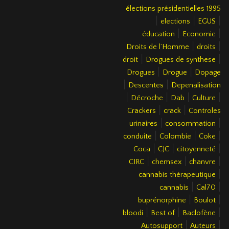
élections présidentielles 1995
|
|
|
elections
EGUS
|
|
éducation
Economie
|
|
Droits de l’Homme
droits
|
|
droit
Drogues de synthese
|
|
Drogues
Drogue
Dopage
|
|
Descentes
Depenalisation
|
|
|
|
Décroche
Dab
Culture
|
|
Crackers
crack
Controles
|
|
urinaires
consommation
|
|
|
conduite
Colombie
Coke
|
|
|
Coca
CJC
citoyenneté
|
|
|
CIRC
chemsex
chanvre
|
cannabis thérapeutique
|
|
cannabis
Cal70
|
|
buprénorphine
Boulot
|
|
|
bloodi
Best of
Baclofène
|
|
Autosupport
Auteurs