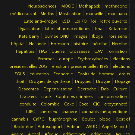
|
|
|
|
Neurosciences
MOOC
Methapack
méthadone
|
|
|
|
|
médicosocial
Medias
Mastication
marseille
marijuana
|
|
|
|
|
Lutte anti-drogue
LSD
Loi 70
loi
lettre ouverte
|
|
|
|
Légalisation
labos pharmaceutiques
Khat
Ketamine
|
|
|
|
|
Kate Barry
journée ONU
Images
Iboga
Hors série
|
|
|
|
|
|
hôpital
Hollande
Hofmann
histoire
héroïne
Heroïne
|
|
|
|
|
|
Hepatites
HAS
Guerre
Grossesse
GAV
Formation
|
|
|
Femmes
europe
Érythroxylacées
élections
|
|
présidentielles 2012
élections présidentielles 1995
elections
|
|
|
|
|
EGUS
éducation
Economie
Droits de l’Homme
droits
|
|
|
|
|
droit
Drogues de synthese
Drogues
Drogue
Dopage
|
|
|
|
|
|
Descentes
Depenalisation
Décroche
Dab
Culture
|
|
|
|
Crackers
crack
Controles urinaires
consommation
|
|
|
|
|
|
conduite
Colombie
Coke
Coca
CJC
citoyenneté
|
|
|
|
CIRC
chemsex
chanvre
cannabis thérapeutique
|
|
|
|
|
cannabis
Cal70
buprénorphine
Boulot
bloodi
Best of
|
|
|
|
|
|
Baclofène
Autosupport
Auteurs
ASUD
Appel 18 joint
|
|
|
|
|
Apaire
Alcool
Afrique
addictologie
addictions
Acullico