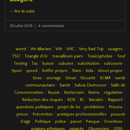
-- lire la suite
28 juillet 2016
4 commentaires
|
|
|
|
|
|
weed
Vin Mariani
VIH
VHC
Very Bad Trip
usagers
|
|
|
|
TSO
Triangle d’Or
travailleurs pairs
Toxicophobie
Teuf
|
|
|
|
|
|
|
Testing
Taz
Suisse
subutex
substitution
suboxone
|
|
|
|
|
|
Sport
speed
Sniffer propre
Slam
Sida
shoot propre
|
|
|
|
|
Sexe
sevrage
Sénat
Sécurité
SCMR
santé
|
|
|
communautaire
Santé
Salvia Divinorum
Salle de
|
|
|
|
|
Consommation
Russie
Rottercam
Reims
régulation
|
|
|
|
|
Réduction des risques
RDR
RC
Ravalec
Rapport
|
|
|
|
questions politiques
projet de loi
prohibition
Prisons
|
|
|
prison
Prévention
pratiques professionnelles
pouvoir
|
|
|
|
|
|
d’agir
Politique
police
pavot
Pasqua
Overdose
|
|
|
|
origines ethniques
opiacés
Olivenstein
ODU