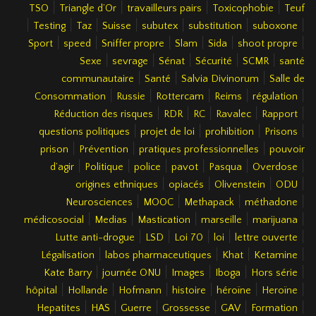
|
|
|
|
TSO
Triangle d’Or
travailleurs pairs
Toxicophobie
Teuf
|
|
|
|
|
|
|
Testing
Taz
Suisse
subutex
substitution
suboxone
|
|
|
|
|
|
Sport
speed
Sniffer propre
Slam
Sida
shoot propre
|
|
|
|
|
Sexe
sevrage
Sénat
Sécurité
SCMR
santé
|
|
|
communautaire
Santé
Salvia Divinorum
Salle de
|
|
|
|
|
Consommation
Russie
Rottercam
Reims
régulation
|
|
|
|
|
Réduction des risques
RDR
RC
Ravalec
Rapport
|
|
|
|
questions politiques
projet de loi
prohibition
Prisons
|
|
|
prison
Prévention
pratiques professionnelles
pouvoir
|
|
|
|
|
|
d’agir
Politique
police
pavot
Pasqua
Overdose
|
|
|
|
origines ethniques
opiacés
Olivenstein
ODU
|
|
|
|
Neurosciences
MOOC
Methapack
méthadone
|
|
|
|
|
médicosocial
Medias
Mastication
marseille
marijuana
|
|
|
|
|
Lutte anti-drogue
LSD
Loi 70
loi
lettre ouverte
|
|
|
|
Légalisation
labos pharmaceutiques
Khat
Ketamine
|
|
|
|
|
Kate Barry
journée ONU
Images
Iboga
Hors série
|
|
|
|
|
|
hôpital
Hollande
Hofmann
histoire
héroïne
Heroïne
|
|
|
|
|
|
Hepatites
HAS
Guerre
Grossesse
GAV
Formation