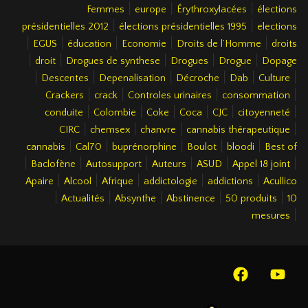
|
|
|
Femmes
europe
Érythroxylacées
élections
|
|
présidentielles 2012
élections présidentielles 1995
elections
|
|
|
|
|
EGUS
éducation
Economie
Droits de l’Homme
droits
|
|
|
|
|
droit
Drogues de synthese
Drogues
Drogue
Dopage
|
|
|
|
|
|
Descentes
Depenalisation
Décroche
Dab
Culture
|
|
|
|
Crackers
crack
Controles urinaires
consommation
|
|
|
|
|
|
conduite
Colombie
Coke
Coca
CJC
citoyenneté
|
|
|
|
CIRC
chemsex
chanvre
cannabis thérapeutique
|
|
|
|
|
cannabis
Cal70
buprénorphine
Boulot
bloodi
Best of
|
|
|
|
|
|
Baclofène
Autosupport
Auteurs
ASUD
Appel 18 joint
|
|
|
|
|
Apaire
Alcool
Afrique
addictologie
addictions
Acullico
|
|
|
|
|
Actualités
Absynthe
Abstinence
50 produits
10
|
mesures