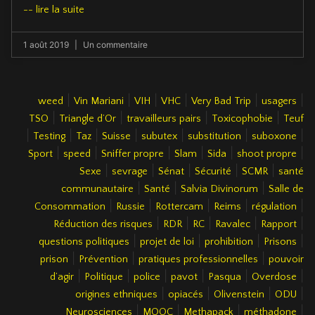
-- lire la suite
1 août 2019
Un commentaire
|
|
|
|
|
|
weed
Vin Mariani
VIH
VHC
Very Bad Trip
usagers
|
|
|
|
TSO
Triangle d’Or
travailleurs pairs
Toxicophobie
Teuf
|
|
|
|
|
|
|
Testing
Taz
Suisse
subutex
substitution
suboxone
|
|
|
|
|
|
Sport
speed
Sniffer propre
Slam
Sida
shoot propre
|
|
|
|
|
Sexe
sevrage
Sénat
Sécurité
SCMR
santé
|
|
|
communautaire
Santé
Salvia Divinorum
Salle de
|
|
|
|
|
Consommation
Russie
Rottercam
Reims
régulation
|
|
|
|
|
Réduction des risques
RDR
RC
Ravalec
Rapport
|
|
|
|
questions politiques
projet de loi
prohibition
Prisons
|
|
|
prison
Prévention
pratiques professionnelles
pouvoir
|
|
|
|
|
|
d’agir
Politique
police
pavot
Pasqua
Overdose
|
|
|
|
origines ethniques
opiacés
Olivenstein
ODU
|
|
|
|
Neurosciences
MOOC
Methapack
méthadone