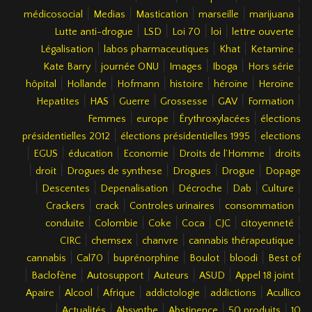
|
|
|
|
|
médicosocial
Medias
Mastication
marseille
marijuana
|
|
|
|
|
Lutte anti-drogue
LSD
Loi 70
loi
lettre ouverte
|
|
|
|
Légalisation
labos pharmaceutiques
Khat
Ketamine
|
|
|
|
|
Kate Barry
journée ONU
Images
Iboga
Hors série
|
|
|
|
|
|
hôpital
Hollande
Hofmann
histoire
héroïne
Heroïne
|
|
|
|
|
|
Hepatites
HAS
Guerre
Grossesse
GAV
Formation
|
|
|
Femmes
europe
Érythroxylacées
élections
|
|
présidentielles 2012
élections présidentielles 1995
elections
|
|
|
|
|
EGUS
éducation
Economie
Droits de l’Homme
droits
|
|
|
|
|
droit
Drogues de synthese
Drogues
Drogue
Dopage
|
|
|
|
|
|
Descentes
Depenalisation
Décroche
Dab
Culture
|
|
|
|
Crackers
crack
Controles urinaires
consommation
|
|
|
|
|
|
conduite
Colombie
Coke
Coca
CJC
citoyenneté
|
|
|
|
CIRC
chemsex
chanvre
cannabis thérapeutique
|
|
|
|
|
cannabis
Cal70
buprénorphine
Boulot
bloodi
Best of
|
|
|
|
|
|
Baclofène
Autosupport
Auteurs
ASUD
Appel 18 joint
|
|
|
|
|
Apaire
Alcool
Afrique
addictologie
addictions
Acullico
|
|
|
|
|
Actualités
Absynthe
Abstinence
50 produits
10