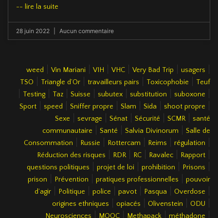
-- lire la suite
28 juin 2022
Aucun commentaire
|
|
|
|
|
|
weed
Vin Mariani
VIH
VHC
Very Bad Trip
usagers
|
|
|
|
TSO
Triangle d’Or
travailleurs pairs
Toxicophobie
Teuf
|
|
|
|
|
|
|
Testing
Taz
Suisse
subutex
substitution
suboxone
|
|
|
|
|
|
Sport
speed
Sniffer propre
Slam
Sida
shoot propre
|
|
|
|
|
Sexe
sevrage
Sénat
Sécurité
SCMR
santé
|
|
|
communautaire
Santé
Salvia Divinorum
Salle de
|
|
|
|
|
Consommation
Russie
Rottercam
Reims
régulation
|
|
|
|
|
Réduction des risques
RDR
RC
Ravalec
Rapport
|
|
|
|
questions politiques
projet de loi
prohibition
Prisons
|
|
|
prison
Prévention
pratiques professionnelles
pouvoir
|
|
|
|
|
|
d’agir
Politique
police
pavot
Pasqua
Overdose
|
|
|
|
origines ethniques
opiacés
Olivenstein
ODU
|
|
|
|
Neurosciences
MOOC
Methapack
méthadone