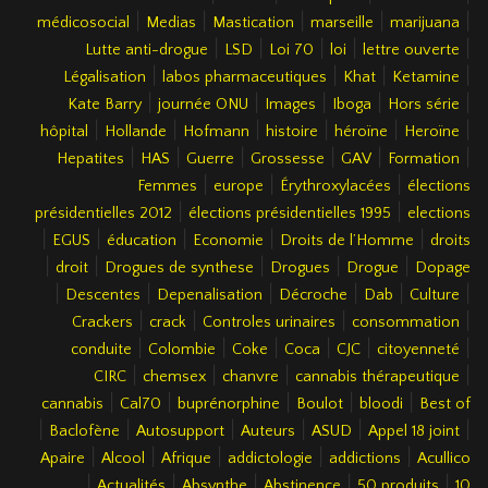
|
|
|
|
|
médicosocial
Medias
Mastication
marseille
marijuana
|
|
|
|
|
Lutte anti-drogue
LSD
Loi 70
loi
lettre ouverte
|
|
|
|
Légalisation
labos pharmaceutiques
Khat
Ketamine
|
|
|
|
|
Kate Barry
journée ONU
Images
Iboga
Hors série
|
|
|
|
|
|
hôpital
Hollande
Hofmann
histoire
héroïne
Heroïne
|
|
|
|
|
|
Hepatites
HAS
Guerre
Grossesse
GAV
Formation
|
|
|
Femmes
europe
Érythroxylacées
élections
|
|
présidentielles 2012
élections présidentielles 1995
elections
|
|
|
|
|
EGUS
éducation
Economie
Droits de l’Homme
droits
|
|
|
|
|
droit
Drogues de synthese
Drogues
Drogue
Dopage
|
|
|
|
|
|
Descentes
Depenalisation
Décroche
Dab
Culture
|
|
|
|
Crackers
crack
Controles urinaires
consommation
|
|
|
|
|
|
conduite
Colombie
Coke
Coca
CJC
citoyenneté
|
|
|
|
CIRC
chemsex
chanvre
cannabis thérapeutique
|
|
|
|
|
cannabis
Cal70
buprénorphine
Boulot
bloodi
Best of
|
|
|
|
|
|
Baclofène
Autosupport
Auteurs
ASUD
Appel 18 joint
|
|
|
|
|
Apaire
Alcool
Afrique
addictologie
addictions
Acullico
|
|
|
|
|
Actualités
Absynthe
Abstinence
50 produits
10