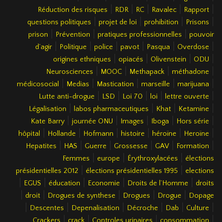
|
|
|
|
|
Réduction des risques
RDR
RC
Ravalec
Rapport
|
|
|
|
questions politiques
projet de loi
prohibition
Prisons
|
|
|
prison
Prévention
pratiques professionnelles
pouvoir
|
|
|
|
|
|
d’agir
Politique
police
pavot
Pasqua
Overdose
|
|
|
|
origines ethniques
opiacés
Olivenstein
ODU
|
|
|
|
Neurosciences
MOOC
Methapack
méthadone
|
|
|
|
|
médicosocial
Medias
Mastication
marseille
marijuana
|
|
|
|
|
Lutte anti-drogue
LSD
Loi 70
loi
lettre ouverte
|
|
|
|
Légalisation
labos pharmaceutiques
Khat
Ketamine
|
|
|
|
|
Kate Barry
journée ONU
Images
Iboga
Hors série
|
|
|
|
|
|
hôpital
Hollande
Hofmann
histoire
héroïne
Heroïne
|
|
|
|
|
|
Hepatites
HAS
Guerre
Grossesse
GAV
Formation
|
|
|
Femmes
europe
Érythroxylacées
élections
|
|
présidentielles 2012
élections présidentielles 1995
elections
|
|
|
|
|
EGUS
éducation
Economie
Droits de l’Homme
droits
|
|
|
|
|
droit
Drogues de synthese
Drogues
Drogue
Dopage
|
|
|
|
|
|
Descentes
Depenalisation
Décroche
Dab
Culture
|
|
|
|
Crackers
crack
Controles urinaires
consommation