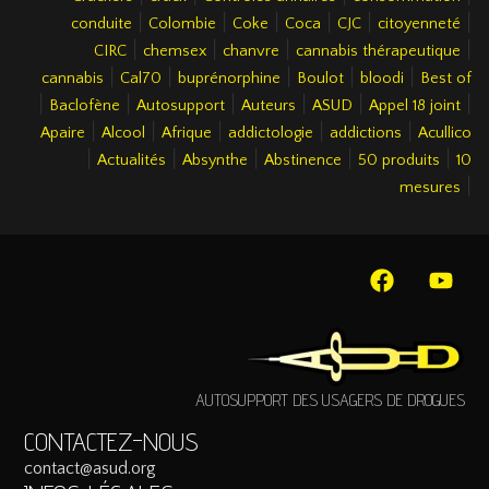
|
|
|
|
|
|
conduite
Colombie
Coke
Coca
CJC
citoyenneté
|
|
|
|
CIRC
chemsex
chanvre
cannabis thérapeutique
|
|
|
|
|
cannabis
Cal70
buprénorphine
Boulot
bloodi
Best of
|
|
|
|
|
|
Baclofène
Autosupport
Auteurs
ASUD
Appel 18 joint
|
|
|
|
|
Apaire
Alcool
Afrique
addictologie
addictions
Acullico
|
|
|
|
|
Actualités
Absynthe
Abstinence
50 produits
10
|
mesures
AUTOSUPPORT DES USAGERS DE DROGUES
CONTACTEZ-NOUS
contact@asud.org