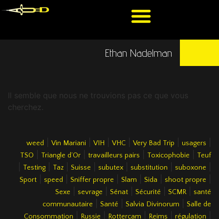
Ethan Nadelman
Il semble que nous ne trouvions pas ce que vous
cherchez.
|
|
|
|
|
|
weed
Vin Mariani
VIH
VHC
Very Bad Trip
usagers
|
|
|
|
TSO
Triangle d’Or
travailleurs pairs
Toxicophobie
Teuf
|
|
|
|
|
|
|
Testing
Taz
Suisse
subutex
substitution
suboxone
|
|
|
|
|
|
Sport
speed
Sniffer propre
Slam
Sida
shoot propre
|
|
|
|
|
Sexe
sevrage
Sénat
Sécurité
SCMR
santé
|
|
|
communautaire
Santé
Salvia Divinorum
Salle de
|
|
|
|
|
Consommation
Russie
Rottercam
Reims
régulation