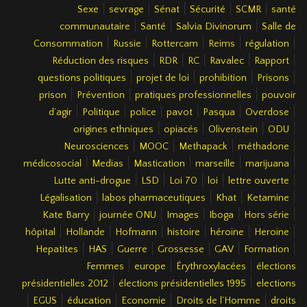
|
|
|
|
|
Sexe
sevrage
Sénat
Sécurité
SCMR
santé
|
|
|
communautaire
Santé
Salvia Divinorum
Salle de
|
|
|
|
|
Consommation
Russie
Rottercam
Reims
régulation
|
|
|
|
|
Réduction des risques
RDR
RC
Ravalec
Rapport
|
|
|
|
questions politiques
projet de loi
prohibition
Prisons
|
|
|
prison
Prévention
pratiques professionnelles
pouvoir
|
|
|
|
|
|
d’agir
Politique
police
pavot
Pasqua
Overdose
|
|
|
|
origines ethniques
opiacés
Olivenstein
ODU
|
|
|
|
Neurosciences
MOOC
Methapack
méthadone
|
|
|
|
|
médicosocial
Medias
Mastication
marseille
marijuana
|
|
|
|
|
Lutte anti-drogue
LSD
Loi 70
loi
lettre ouverte
|
|
|
|
Légalisation
labos pharmaceutiques
Khat
Ketamine
|
|
|
|
|
Kate Barry
journée ONU
Images
Iboga
Hors série
|
|
|
|
|
|
hôpital
Hollande
Hofmann
histoire
héroïne
Heroïne
|
|
|
|
|
|
Hepatites
HAS
Guerre
Grossesse
GAV
Formation
|
|
|
Femmes
europe
Érythroxylacées
élections
|
|
présidentielles 2012
élections présidentielles 1995
elections
|
|
|
|
|
EGUS
éducation
Economie
Droits de l’Homme
droits