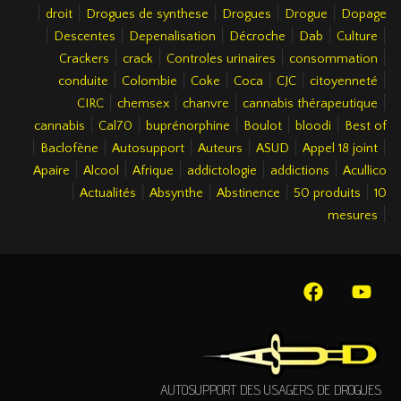
|
|
|
|
|
droit
Drogues de synthese
Drogues
Drogue
Dopage
|
|
|
|
|
|
Descentes
Depenalisation
Décroche
Dab
Culture
|
|
|
|
Crackers
crack
Controles urinaires
consommation
|
|
|
|
|
|
conduite
Colombie
Coke
Coca
CJC
citoyenneté
|
|
|
|
CIRC
chemsex
chanvre
cannabis thérapeutique
|
|
|
|
|
cannabis
Cal70
buprénorphine
Boulot
bloodi
Best of
|
|
|
|
|
|
Baclofène
Autosupport
Auteurs
ASUD
Appel 18 joint
|
|
|
|
|
Apaire
Alcool
Afrique
addictologie
addictions
Acullico
|
|
|
|
|
Actualités
Absynthe
Abstinence
50 produits
10
|
mesures
AUTOSUPPORT DES USAGERS DE DROGUES