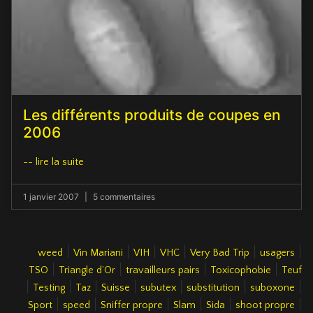
Les différents produits de coupes en
2006
-- lire la suite
1 janvier 2007
5 commentaires
|
|
|
|
|
|
weed
Vin Mariani
VIH
VHC
Very Bad Trip
usagers
|
|
|
|
TSO
Triangle d’Or
travailleurs pairs
Toxicophobie
Teuf
|
|
|
|
|
|
|
Testing
Taz
Suisse
subutex
substitution
suboxone
|
|
|
|
|
|
Sport
speed
Sniffer propre
Slam
Sida
shoot propre