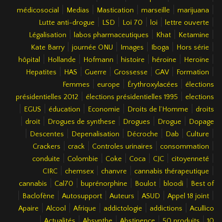
|
|
|
|
|
médicosocial
Medias
Mastication
marseille
marijuana
|
|
|
|
|
Lutte anti-drogue
LSD
Loi 70
loi
lettre ouverte
|
|
|
|
Légalisation
labos pharmaceutiques
Khat
Ketamine
|
|
|
|
|
Kate Barry
journée ONU
Images
Iboga
Hors série
|
|
|
|
|
|
hôpital
Hollande
Hofmann
histoire
héroïne
Heroïne
|
|
|
|
|
|
Hepatites
HAS
Guerre
Grossesse
GAV
Formation
|
|
|
Femmes
europe
Érythroxylacées
élections
|
|
présidentielles 2012
élections présidentielles 1995
elections
|
|
|
|
|
EGUS
éducation
Economie
Droits de l’Homme
droits
|
|
|
|
|
droit
Drogues de synthese
Drogues
Drogue
Dopage
|
|
|
|
|
|
Descentes
Depenalisation
Décroche
Dab
Culture
|
|
|
|
Crackers
crack
Controles urinaires
consommation
|
|
|
|
|
|
conduite
Colombie
Coke
Coca
CJC
citoyenneté
|
|
|
|
CIRC
chemsex
chanvre
cannabis thérapeutique
|
|
|
|
|
cannabis
Cal70
buprénorphine
Boulot
bloodi
Best of
|
|
|
|
|
|
Baclofène
Autosupport
Auteurs
ASUD
Appel 18 joint
|
|
|
|
|
Apaire
Alcool
Afrique
addictologie
addictions
Acullico
|
|
|
|
|
Actualités
Absynthe
Abstinence
50 produits
10