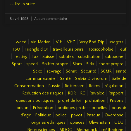
-- lire la suite
8 avril 1998
Aucun commentaire
|
|
|
|
|
|
weed
Vin Mariani
VIH
VHC
Very Bad Trip
usagers
|
|
|
|
TSO
Triangle d’Or
travailleurs pairs
Toxicophobie
Teuf
|
|
|
|
|
|
|
Testing
Taz
Suisse
subutex
substitution
suboxone
|
|
|
|
|
|
Sport
speed
Sniffer propre
Slam
Sida
shoot propre
|
|
|
|
|
Sexe
sevrage
Sénat
Sécurité
SCMR
santé
|
|
|
communautaire
Santé
Salvia Divinorum
Salle de
|
|
|
|
|
Consommation
Russie
Rottercam
Reims
régulation
|
|
|
|
|
Réduction des risques
RDR
RC
Ravalec
Rapport
|
|
|
|
questions politiques
projet de loi
prohibition
Prisons
|
|
|
prison
Prévention
pratiques professionnelles
pouvoir
|
|
|
|
|
|
d’agir
Politique
police
pavot
Pasqua
Overdose
|
|
|
|
origines ethniques
opiacés
Olivenstein
ODU
|
|
|
|
Neurosciences
MOOC
Methapack
méthadone