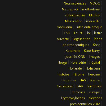
|
|
Neurosciences
MOOC
|
|
Methapack
méthadone
|
|
médicosocial
Medias
|
|
Mastication
marseille
|
marijuana
Lutte anti-drogue
|
|
|
|
LSD
Loi 70
loi
lettre
|
|
ouverte
Légalisation
labos
|
|
pharmaceutiques
Khat
|
|
Ketamine
Kate Barry
|
|
journée ONU
Images
|
|
|
Iboga
Hors série
hôpital
|
|
Hollande
Hofmann
|
|
|
histoire
héroïne
Heroïne
|
|
|
Hepatites
HAS
Guerre
|
|
Grossesse
GAV
Formation
|
|
|
Femmes
europe
|
Érythroxylacées
élections
|
présidentielles 2012