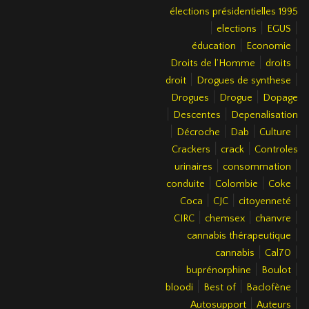
élections présidentielles 1995
|
|
|
elections
EGUS
|
|
éducation
Economie
|
|
Droits de l’Homme
droits
|
|
droit
Drogues de synthese
|
|
Drogues
Drogue
Dopage
|
|
Descentes
Depenalisation
|
|
|
|
Décroche
Dab
Culture
|
|
Crackers
crack
Controles
|
|
urinaires
consommation
|
|
|
conduite
Colombie
Coke
|
|
|
Coca
CJC
citoyenneté
|
|
|
CIRC
chemsex
chanvre
|
cannabis thérapeutique
|
|
cannabis
Cal70
|
|
buprénorphine
Boulot
|
|
|
bloodi
Best of
Baclofène
|
|
Autosupport
Auteurs