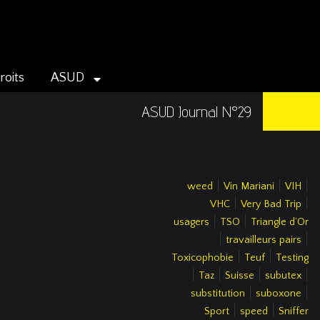
roits
ASUD
ASUD Journal N°29
|
|
|
weed
Vin Mariani
VIH
|
|
VHC
Very Bad Trip
|
|
usagers
TSO
Triangle d’Or
|
|
travailleurs pairs
|
|
Toxicophobie
Teuf
Testing
|
|
|
|
Taz
Suisse
subutex
|
|
substitution
suboxone
|
|
Sport
speed
Sniffer