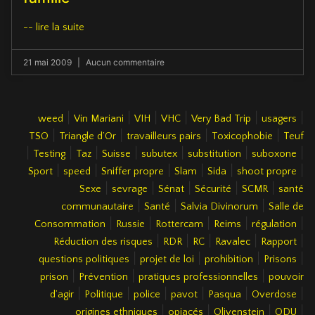
-- lire la suite
21 mai 2009
Aucun commentaire
|
|
|
|
|
|
weed
Vin Mariani
VIH
VHC
Very Bad Trip
usagers
|
|
|
|
TSO
Triangle d’Or
travailleurs pairs
Toxicophobie
Teuf
|
|
|
|
|
|
|
Testing
Taz
Suisse
subutex
substitution
suboxone
|
|
|
|
|
|
Sport
speed
Sniffer propre
Slam
Sida
shoot propre
|
|
|
|
|
Sexe
sevrage
Sénat
Sécurité
SCMR
santé
|
|
|
communautaire
Santé
Salvia Divinorum
Salle de
|
|
|
|
|
Consommation
Russie
Rottercam
Reims
régulation
|
|
|
|
|
Réduction des risques
RDR
RC
Ravalec
Rapport
|
|
|
|
questions politiques
projet de loi
prohibition
Prisons
|
|
|
prison
Prévention
pratiques professionnelles
pouvoir
|
|
|
|
|
|
d’agir
Politique
police
pavot
Pasqua
Overdose
|
|
|
|
origines ethniques
opiacés
Olivenstein
ODU