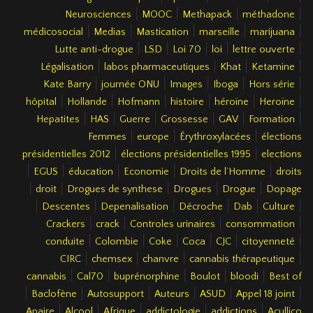
|
|
|
|
Neurosciences
MOOC
Methapack
méthadone
|
|
|
|
|
médicosocial
Medias
Mastication
marseille
marijuana
|
|
|
|
|
Lutte anti-drogue
LSD
Loi 70
loi
lettre ouverte
|
|
|
|
Légalisation
labos pharmaceutiques
Khat
Ketamine
|
|
|
|
|
Kate Barry
journée ONU
Images
Iboga
Hors série
|
|
|
|
|
|
hôpital
Hollande
Hofmann
histoire
héroïne
Heroïne
|
|
|
|
|
|
Hepatites
HAS
Guerre
Grossesse
GAV
Formation
|
|
|
Femmes
europe
Érythroxylacées
élections
|
|
présidentielles 2012
élections présidentielles 1995
elections
|
|
|
|
|
EGUS
éducation
Economie
Droits de l’Homme
droits
|
|
|
|
|
droit
Drogues de synthese
Drogues
Drogue
Dopage
|
|
|
|
|
|
Descentes
Depenalisation
Décroche
Dab
Culture
|
|
|
|
Crackers
crack
Controles urinaires
consommation
|
|
|
|
|
|
conduite
Colombie
Coke
Coca
CJC
citoyenneté
|
|
|
|
CIRC
chemsex
chanvre
cannabis thérapeutique
|
|
|
|
|
cannabis
Cal70
buprénorphine
Boulot
bloodi
Best of
|
|
|
|
|
|
Baclofène
Autosupport
Auteurs
ASUD
Appel 18 joint
|
|
|
|
|
Apaire
Alcool
Afrique
addictologie
addictions
Acullico