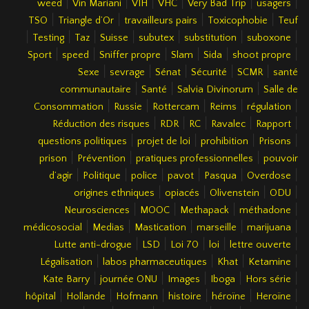
|
|
|
|
|
|
weed
Vin Mariani
VIH
VHC
Very Bad Trip
usagers
|
|
|
|
TSO
Triangle d’Or
travailleurs pairs
Toxicophobie
Teuf
|
|
|
|
|
|
|
Testing
Taz
Suisse
subutex
substitution
suboxone
|
|
|
|
|
|
Sport
speed
Sniffer propre
Slam
Sida
shoot propre
|
|
|
|
|
Sexe
sevrage
Sénat
Sécurité
SCMR
santé
|
|
|
communautaire
Santé
Salvia Divinorum
Salle de
|
|
|
|
|
Consommation
Russie
Rottercam
Reims
régulation
|
|
|
|
|
Réduction des risques
RDR
RC
Ravalec
Rapport
|
|
|
|
questions politiques
projet de loi
prohibition
Prisons
|
|
|
prison
Prévention
pratiques professionnelles
pouvoir
|
|
|
|
|
|
d’agir
Politique
police
pavot
Pasqua
Overdose
|
|
|
|
origines ethniques
opiacés
Olivenstein
ODU
|
|
|
|
Neurosciences
MOOC
Methapack
méthadone
|
|
|
|
|
médicosocial
Medias
Mastication
marseille
marijuana
|
|
|
|
|
Lutte anti-drogue
LSD
Loi 70
loi
lettre ouverte
|
|
|
|
Légalisation
labos pharmaceutiques
Khat
Ketamine
|
|
|
|
|
Kate Barry
journée ONU
Images
Iboga
Hors série
|
|
|
|
|
|
hôpital
Hollande
Hofmann
histoire
héroïne
Heroïne