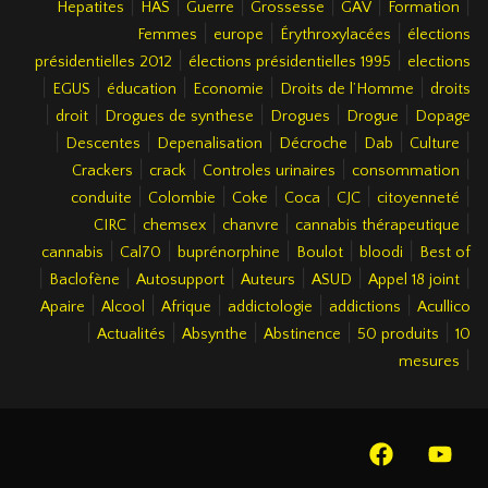
|
|
|
|
|
|
Hepatites
HAS
Guerre
Grossesse
GAV
Formation
|
|
|
Femmes
europe
Érythroxylacées
élections
|
|
présidentielles 2012
élections présidentielles 1995
elections
|
|
|
|
|
EGUS
éducation
Economie
Droits de l’Homme
droits
|
|
|
|
|
droit
Drogues de synthese
Drogues
Drogue
Dopage
|
|
|
|
|
|
Descentes
Depenalisation
Décroche
Dab
Culture
|
|
|
|
Crackers
crack
Controles urinaires
consommation
|
|
|
|
|
|
conduite
Colombie
Coke
Coca
CJC
citoyenneté
|
|
|
|
CIRC
chemsex
chanvre
cannabis thérapeutique
|
|
|
|
|
cannabis
Cal70
buprénorphine
Boulot
bloodi
Best of
|
|
|
|
|
|
Baclofène
Autosupport
Auteurs
ASUD
Appel 18 joint
|
|
|
|
|
Apaire
Alcool
Afrique
addictologie
addictions
Acullico
|
|
|
|
|
Actualités
Absynthe
Abstinence
50 produits
10
|
mesures