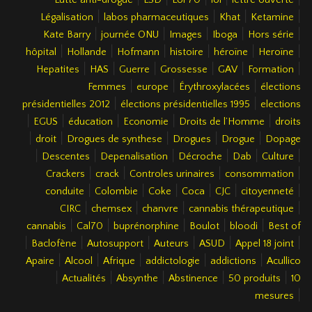
|
|
|
|
Légalisation
labos pharmaceutiques
Khat
Ketamine
|
|
|
|
|
Kate Barry
journée ONU
Images
Iboga
Hors série
|
|
|
|
|
|
hôpital
Hollande
Hofmann
histoire
héroïne
Heroïne
|
|
|
|
|
|
Hepatites
HAS
Guerre
Grossesse
GAV
Formation
|
|
|
Femmes
europe
Érythroxylacées
élections
|
|
présidentielles 2012
élections présidentielles 1995
elections
|
|
|
|
|
EGUS
éducation
Economie
Droits de l’Homme
droits
|
|
|
|
|
droit
Drogues de synthese
Drogues
Drogue
Dopage
|
|
|
|
|
|
Descentes
Depenalisation
Décroche
Dab
Culture
|
|
|
|
Crackers
crack
Controles urinaires
consommation
|
|
|
|
|
|
conduite
Colombie
Coke
Coca
CJC
citoyenneté
|
|
|
|
CIRC
chemsex
chanvre
cannabis thérapeutique
|
|
|
|
|
cannabis
Cal70
buprénorphine
Boulot
bloodi
Best of
|
|
|
|
|
|
Baclofène
Autosupport
Auteurs
ASUD
Appel 18 joint
|
|
|
|
|
Apaire
Alcool
Afrique
addictologie
addictions
Acullico
|
|
|
|
|
Actualités
Absynthe
Abstinence
50 produits
10
|
mesures