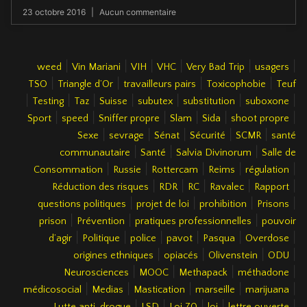
23 octobre 2016
Aucun commentaire
|
|
|
|
|
|
weed
Vin Mariani
VIH
VHC
Very Bad Trip
usagers
|
|
|
|
TSO
Triangle d’Or
travailleurs pairs
Toxicophobie
Teuf
|
|
|
|
|
|
|
Testing
Taz
Suisse
subutex
substitution
suboxone
|
|
|
|
|
|
Sport
speed
Sniffer propre
Slam
Sida
shoot propre
|
|
|
|
|
Sexe
sevrage
Sénat
Sécurité
SCMR
santé
|
|
|
communautaire
Santé
Salvia Divinorum
Salle de
|
|
|
|
|
Consommation
Russie
Rottercam
Reims
régulation
|
|
|
|
|
Réduction des risques
RDR
RC
Ravalec
Rapport
|
|
|
|
questions politiques
projet de loi
prohibition
Prisons
|
|
|
prison
Prévention
pratiques professionnelles
pouvoir
|
|
|
|
|
|
d’agir
Politique
police
pavot
Pasqua
Overdose
|
|
|
|
origines ethniques
opiacés
Olivenstein
ODU
|
|
|
|
Neurosciences
MOOC
Methapack
méthadone
|
|
|
|
|
médicosocial
Medias
Mastication
marseille
marijuana
|
|
|
|
|
Lutte anti-drogue
LSD
Loi 70
loi
lettre ouverte