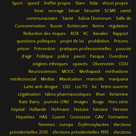
|
|
|
|
|
|
Sport
speed
Sniffer propre
Slam
Sida
shoot propre
|
|
|
|
|
Sexe
sevrage
Sénat
Sécurité
SCMR
santé
|
|
|
communautaire
Santé
Salvia Divinorum
Salle de
|
|
|
|
|
Consommation
Russie
Rottercam
Reims
régulation
|
|
|
|
|
Réduction des risques
RDR
RC
Ravalec
Rapport
|
|
|
|
questions politiques
projet de loi
prohibition
Prisons
|
|
|
prison
Prévention
pratiques professionnelles
pouvoir
|
|
|
|
|
|
d’agir
Politique
police
pavot
Pasqua
Overdose
|
|
|
|
origines ethniques
opiacés
Olivenstein
ODU
|
|
|
|
Neurosciences
MOOC
Methapack
méthadone
|
|
|
|
|
médicosocial
Medias
Mastication
marseille
marijuana
|
|
|
|
|
Lutte anti-drogue
LSD
Loi 70
loi
lettre ouverte
|
|
|
|
Légalisation
labos pharmaceutiques
Khat
Ketamine
|
|
|
|
|
Kate Barry
journée ONU
Images
Iboga
Hors série
|
|
|
|
|
|
hôpital
Hollande
Hofmann
histoire
héroïne
Heroïne
|
|
|
|
|
|
Hepatites
HAS
Guerre
Grossesse
GAV
Formation
|
|
|
Femmes
europe
Érythroxylacées
élections
|
|
présidentielles 2012
élections présidentielles 1995
elections