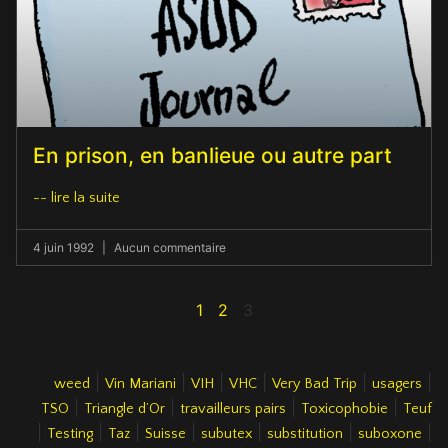
En prison, en banlieue ou autre part
-- lire la suite
4 juin 1992
Aucun commentaire
1
2
3
|
|
|
|
|
|
weed
Vin Mariani
VIH
VHC
Very Bad Trip
usagers
|
|
|
|
TSO
Triangle d’Or
travailleurs pairs
Toxicophobie
Teuf
|
|
|
|
|
|
|
Testing
Taz
Suisse
subutex
substitution
suboxone