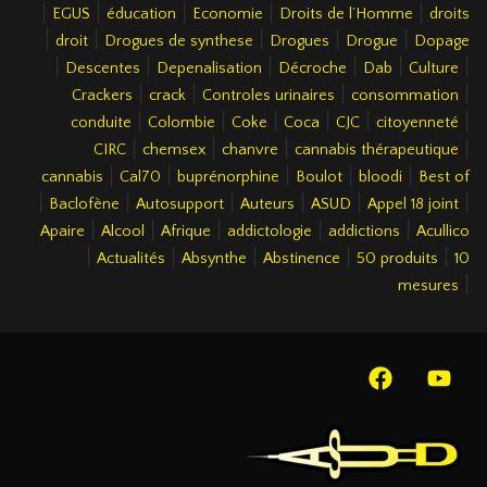
|
|
|
|
|
EGUS
éducation
Economie
Droits de l’Homme
droits
|
|
|
|
|
droit
Drogues de synthese
Drogues
Drogue
Dopage
|
|
|
|
|
|
Descentes
Depenalisation
Décroche
Dab
Culture
|
|
|
|
Crackers
crack
Controles urinaires
consommation
|
|
|
|
|
|
conduite
Colombie
Coke
Coca
CJC
citoyenneté
|
|
|
|
CIRC
chemsex
chanvre
cannabis thérapeutique
|
|
|
|
|
cannabis
Cal70
buprénorphine
Boulot
bloodi
Best of
|
|
|
|
|
|
Baclofène
Autosupport
Auteurs
ASUD
Appel 18 joint
|
|
|
|
|
Apaire
Alcool
Afrique
addictologie
addictions
Acullico
|
|
|
|
|
Actualités
Absynthe
Abstinence
50 produits
10
|
mesures