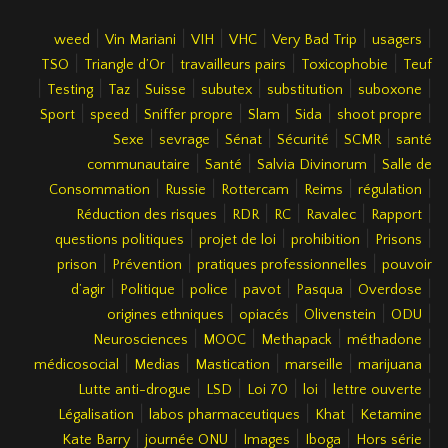
|
|
|
|
|
|
weed
Vin Mariani
VIH
VHC
Very Bad Trip
usagers
|
|
|
|
TSO
Triangle d’Or
travailleurs pairs
Toxicophobie
Teuf
|
|
|
|
|
|
|
Testing
Taz
Suisse
subutex
substitution
suboxone
|
|
|
|
|
|
Sport
speed
Sniffer propre
Slam
Sida
shoot propre
|
|
|
|
|
Sexe
sevrage
Sénat
Sécurité
SCMR
santé
|
|
|
communautaire
Santé
Salvia Divinorum
Salle de
|
|
|
|
|
Consommation
Russie
Rottercam
Reims
régulation
|
|
|
|
|
Réduction des risques
RDR
RC
Ravalec
Rapport
|
|
|
|
questions politiques
projet de loi
prohibition
Prisons
|
|
|
prison
Prévention
pratiques professionnelles
pouvoir
|
|
|
|
|
|
d’agir
Politique
police
pavot
Pasqua
Overdose
|
|
|
|
origines ethniques
opiacés
Olivenstein
ODU
|
|
|
|
Neurosciences
MOOC
Methapack
méthadone
|
|
|
|
|
médicosocial
Medias
Mastication
marseille
marijuana
|
|
|
|
|
Lutte anti-drogue
LSD
Loi 70
loi
lettre ouverte
|
|
|
|
Légalisation
labos pharmaceutiques
Khat
Ketamine
|
|
|
|
|
Kate Barry
journée ONU
Images
Iboga
Hors série