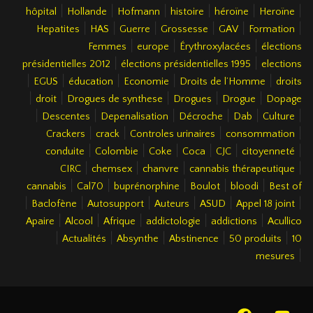
|
|
|
|
|
|
hôpital
Hollande
Hofmann
histoire
héroïne
Heroïne
|
|
|
|
|
|
Hepatites
HAS
Guerre
Grossesse
GAV
Formation
|
|
|
Femmes
europe
Érythroxylacées
élections
|
|
présidentielles 2012
élections présidentielles 1995
elections
|
|
|
|
|
EGUS
éducation
Economie
Droits de l’Homme
droits
|
|
|
|
|
droit
Drogues de synthese
Drogues
Drogue
Dopage
|
|
|
|
|
|
Descentes
Depenalisation
Décroche
Dab
Culture
|
|
|
|
Crackers
crack
Controles urinaires
consommation
|
|
|
|
|
|
conduite
Colombie
Coke
Coca
CJC
citoyenneté
|
|
|
|
CIRC
chemsex
chanvre
cannabis thérapeutique
|
|
|
|
|
cannabis
Cal70
buprénorphine
Boulot
bloodi
Best of
|
|
|
|
|
|
Baclofène
Autosupport
Auteurs
ASUD
Appel 18 joint
|
|
|
|
|
Apaire
Alcool
Afrique
addictologie
addictions
Acullico
|
|
|
|
|
Actualités
Absynthe
Abstinence
50 produits
10
|
mesures