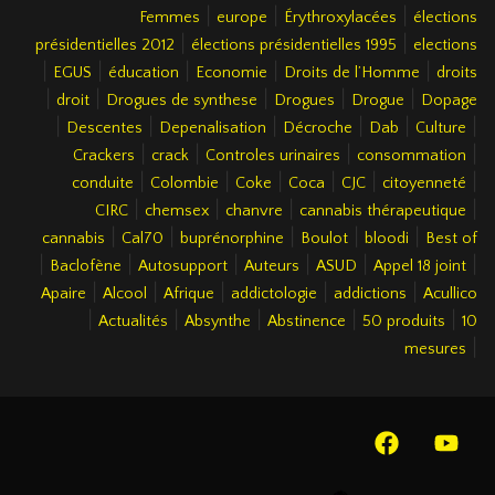
|
|
|
Femmes
europe
Érythroxylacées
élections
|
|
présidentielles 2012
élections présidentielles 1995
elections
|
|
|
|
|
EGUS
éducation
Economie
Droits de l’Homme
droits
|
|
|
|
|
droit
Drogues de synthese
Drogues
Drogue
Dopage
|
|
|
|
|
|
Descentes
Depenalisation
Décroche
Dab
Culture
|
|
|
|
Crackers
crack
Controles urinaires
consommation
|
|
|
|
|
|
conduite
Colombie
Coke
Coca
CJC
citoyenneté
|
|
|
|
CIRC
chemsex
chanvre
cannabis thérapeutique
|
|
|
|
|
cannabis
Cal70
buprénorphine
Boulot
bloodi
Best of
|
|
|
|
|
|
Baclofène
Autosupport
Auteurs
ASUD
Appel 18 joint
|
|
|
|
|
Apaire
Alcool
Afrique
addictologie
addictions
Acullico
|
|
|
|
|
Actualités
Absynthe
Abstinence
50 produits
10
|
mesures