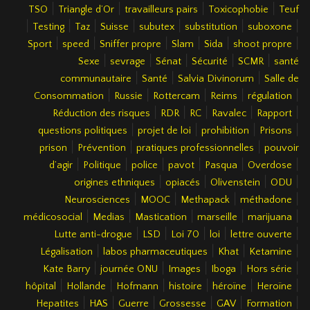
|
|
|
|
TSO
Triangle d’Or
travailleurs pairs
Toxicophobie
Teuf
|
|
|
|
|
|
|
Testing
Taz
Suisse
subutex
substitution
suboxone
|
|
|
|
|
|
Sport
speed
Sniffer propre
Slam
Sida
shoot propre
|
|
|
|
|
Sexe
sevrage
Sénat
Sécurité
SCMR
santé
|
|
|
communautaire
Santé
Salvia Divinorum
Salle de
|
|
|
|
|
Consommation
Russie
Rottercam
Reims
régulation
|
|
|
|
|
Réduction des risques
RDR
RC
Ravalec
Rapport
|
|
|
|
questions politiques
projet de loi
prohibition
Prisons
|
|
|
prison
Prévention
pratiques professionnelles
pouvoir
|
|
|
|
|
|
d’agir
Politique
police
pavot
Pasqua
Overdose
|
|
|
|
origines ethniques
opiacés
Olivenstein
ODU
|
|
|
|
Neurosciences
MOOC
Methapack
méthadone
|
|
|
|
|
médicosocial
Medias
Mastication
marseille
marijuana
|
|
|
|
|
Lutte anti-drogue
LSD
Loi 70
loi
lettre ouverte
|
|
|
|
Légalisation
labos pharmaceutiques
Khat
Ketamine
|
|
|
|
|
Kate Barry
journée ONU
Images
Iboga
Hors série
|
|
|
|
|
|
hôpital
Hollande
Hofmann
histoire
héroïne
Heroïne
|
|
|
|
|
|
Hepatites
HAS
Guerre
Grossesse
GAV
Formation