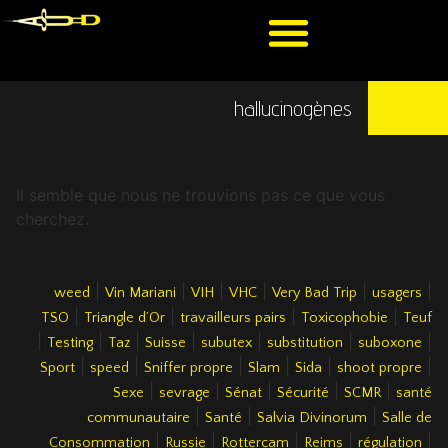
hallucinogènes
Il semble que nous ne trouvions pas ce que vous
cherchez.
|
|
|
|
|
|
weed
Vin Mariani
VIH
VHC
Very Bad Trip
usagers
|
|
|
|
TSO
Triangle d’Or
travailleurs pairs
Toxicophobie
Teuf
|
|
|
|
|
|
|
Testing
Taz
Suisse
subutex
substitution
suboxone
|
|
|
|
|
|
Sport
speed
Sniffer propre
Slam
Sida
shoot propre
|
|
|
|
|
Sexe
sevrage
Sénat
Sécurité
SCMR
santé
|
|
|
communautaire
Santé
Salvia Divinorum
Salle de
|
|
|
|
|
Consommation
Russie
Rottercam
Reims
régulation