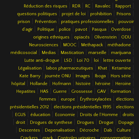
|
|
|
|
|
Réduction des risques
RDR
RC
Ravalec
Rapport
|
|
|
|
questions politiques
projet de loi
prohibition
Prisons
|
|
|
prison
Prévention
pratiques professionnelles
pouvoir
|
|
|
|
|
|
d’agir
Politique
police
pavot
Pasqua
Overdose
|
|
|
|
origines ethniques
opiacés
Olivenstein
ODU
|
|
|
|
Neurosciences
MOOC
Methapack
méthadone
|
|
|
|
|
médicosocial
Medias
Mastication
marseille
marijuana
|
|
|
|
|
Lutte anti-drogue
LSD
Loi 70
loi
lettre ouverte
|
|
|
|
Légalisation
labos pharmaceutiques
Khat
Ketamine
|
|
|
|
|
Kate Barry
journée ONU
Images
Iboga
Hors série
|
|
|
|
|
|
hôpital
Hollande
Hofmann
histoire
héroïne
Heroïne
|
|
|
|
|
|
Hepatites
HAS
Guerre
Grossesse
GAV
Formation
|
|
|
Femmes
europe
Érythroxylacées
élections
|
|
présidentielles 2012
élections présidentielles 1995
elections
|
|
|
|
|
EGUS
éducation
Economie
Droits de l’Homme
droits
|
|
|
|
|
droit
Drogues de synthese
Drogues
Drogue
Dopage
|
|
|
|
|
|
Descentes
Depenalisation
Décroche
Dab
Culture
|
|
|
|
Crackers
crack
Controles urinaires
consommation