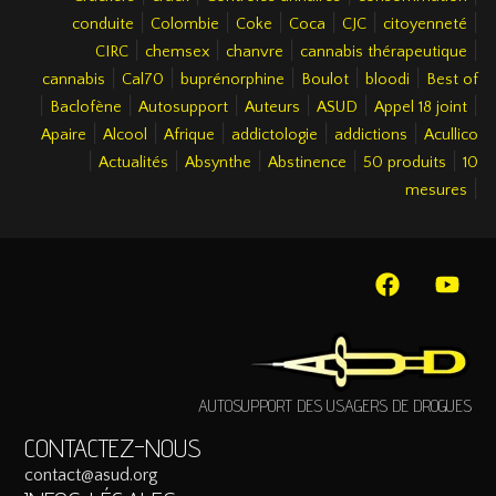
|
|
|
|
|
|
conduite
Colombie
Coke
Coca
CJC
citoyenneté
|
|
|
|
CIRC
chemsex
chanvre
cannabis thérapeutique
|
|
|
|
|
cannabis
Cal70
buprénorphine
Boulot
bloodi
Best of
|
|
|
|
|
|
Baclofène
Autosupport
Auteurs
ASUD
Appel 18 joint
|
|
|
|
|
Apaire
Alcool
Afrique
addictologie
addictions
Acullico
|
|
|
|
|
Actualités
Absynthe
Abstinence
50 produits
10
|
mesures
AUTOSUPPORT DES USAGERS DE DROGUES
CONTACTEZ-NOUS
contact@asud.org