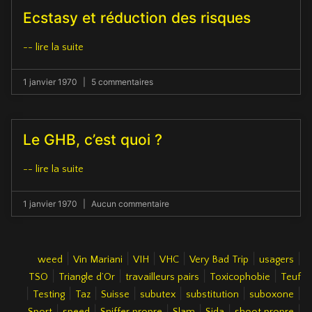
Ecstasy et réduction des risques
-- lire la suite
1 janvier 1970
5 commentaires
Le GHB, c’est quoi ?
-- lire la suite
1 janvier 1970
Aucun commentaire
|
|
|
|
|
|
weed
Vin Mariani
VIH
VHC
Very Bad Trip
usagers
|
|
|
|
TSO
Triangle d’Or
travailleurs pairs
Toxicophobie
Teuf
|
|
|
|
|
|
|
Testing
Taz
Suisse
subutex
substitution
suboxone
|
|
|
|
|
|
Sport
speed
Sniffer propre
Slam
Sida
shoot propre