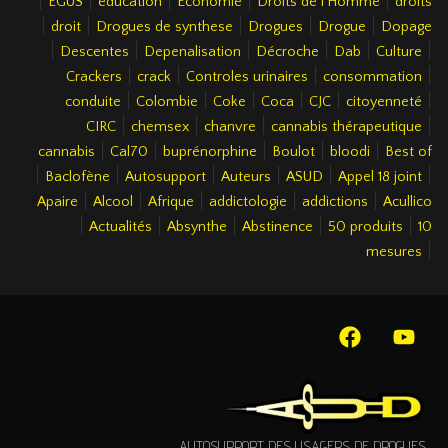
EGUS
éducation
Economie
Droits de l’Homme
droits
|
|
|
|
|
droit
Drogues de synthese
Drogues
Drogue
Dopage
|
|
|
|
|
|
Descentes
Depenalisation
Décroche
Dab
Culture
|
|
|
|
Crackers
crack
Controles urinaires
consommation
|
|
|
|
|
|
conduite
Colombie
Coke
Coca
CJC
citoyenneté
|
|
|
|
CIRC
chemsex
chanvre
cannabis thérapeutique
|
|
|
|
|
cannabis
Cal70
buprénorphine
Boulot
bloodi
Best of
|
|
|
|
|
|
Baclofène
Autosupport
Auteurs
ASUD
Appel 18 joint
|
|
|
|
|
Apaire
Alcool
Afrique
addictologie
addictions
Acullico
|
|
|
|
|
Actualités
Absynthe
Abstinence
50 produits
10
|
mesures
AUTOSUPPORT DES USAGERS DE DROGUES