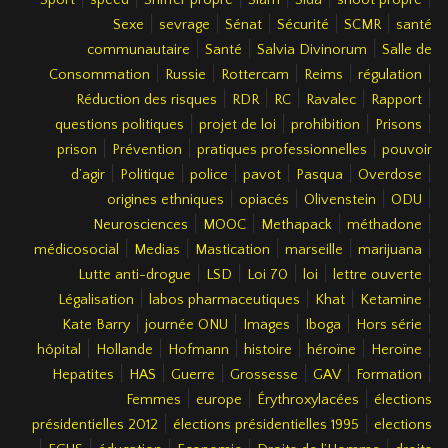
|
|
|
|
|
Sexe
sevrage
Sénat
Sécurité
SCMR
santé
|
|
|
communautaire
Santé
Salvia Divinorum
Salle de
|
|
|
|
|
Consommation
Russie
Rottercam
Reims
régulation
|
|
|
|
|
Réduction des risques
RDR
RC
Ravalec
Rapport
|
|
|
|
questions politiques
projet de loi
prohibition
Prisons
|
|
|
prison
Prévention
pratiques professionnelles
pouvoir
|
|
|
|
|
|
d’agir
Politique
police
pavot
Pasqua
Overdose
|
|
|
|
origines ethniques
opiacés
Olivenstein
ODU
|
|
|
|
Neurosciences
MOOC
Methapack
méthadone
|
|
|
|
|
médicosocial
Medias
Mastication
marseille
marijuana
|
|
|
|
|
Lutte anti-drogue
LSD
Loi 70
loi
lettre ouverte
|
|
|
|
Légalisation
labos pharmaceutiques
Khat
Ketamine
|
|
|
|
|
Kate Barry
journée ONU
Images
Iboga
Hors série
|
|
|
|
|
|
hôpital
Hollande
Hofmann
histoire
héroïne
Heroïne
|
|
|
|
|
|
Hepatites
HAS
Guerre
Grossesse
GAV
Formation
|
|
|
Femmes
europe
Érythroxylacées
élections
|
|
présidentielles 2012
élections présidentielles 1995
elections
|
|
|
|
|