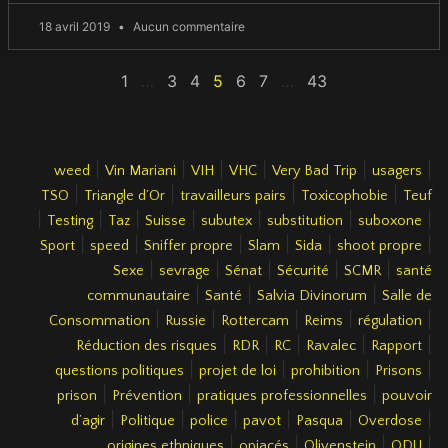
18 avril 2019
Aucun commentaire
1
…
3
4
5
6
7
…
43
|
|
|
|
|
|
weed
Vin Mariani
VIH
VHC
Very Bad Trip
usagers
|
|
|
|
TSO
Triangle d’Or
travailleurs pairs
Toxicophobie
Teuf
|
|
|
|
|
|
|
Testing
Taz
Suisse
subutex
substitution
suboxone
|
|
|
|
|
|
Sport
speed
Sniffer propre
Slam
Sida
shoot propre
|
|
|
|
|
Sexe
sevrage
Sénat
Sécurité
SCMR
santé
|
|
|
communautaire
Santé
Salvia Divinorum
Salle de
|
|
|
|
|
Consommation
Russie
Rottercam
Reims
régulation
|
|
|
|
|
Réduction des risques
RDR
RC
Ravalec
Rapport
|
|
|
|
questions politiques
projet de loi
prohibition
Prisons
|
|
|
prison
Prévention
pratiques professionnelles
pouvoir
|
|
|
|
|
|
d’agir
Politique
police
pavot
Pasqua
Overdose
|
|
|
|
origines ethniques
opiacés
Olivenstein
ODU