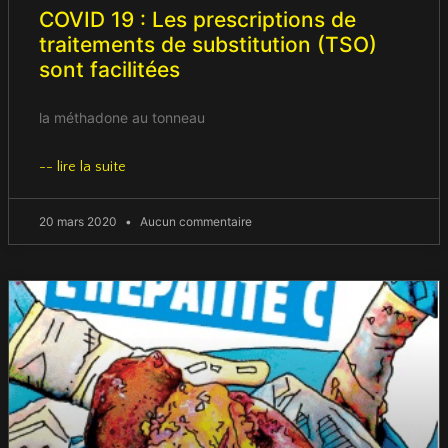
COVID 19 : Les prescriptions de
traitements de substitution (TSO)
sont facilitées
la méthadone au tonneau
-- lire la suite
20 mars 2020
Aucun commentaire