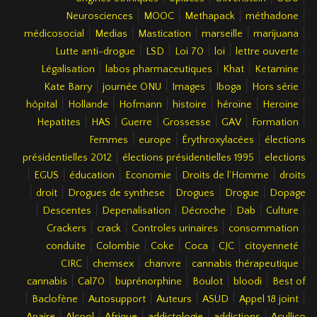
|
|
|
|
Neurosciences
MOOC
Methapack
méthadone
|
|
|
|
|
médicosocial
Medias
Mastication
marseille
marijuana
|
|
|
|
|
Lutte anti-drogue
LSD
Loi 70
loi
lettre ouverte
|
|
|
|
Légalisation
labos pharmaceutiques
Khat
Ketamine
|
|
|
|
|
Kate Barry
journée ONU
Images
Iboga
Hors série
|
|
|
|
|
|
hôpital
Hollande
Hofmann
histoire
héroïne
Heroïne
|
|
|
|
|
|
Hepatites
HAS
Guerre
Grossesse
GAV
Formation
|
|
|
Femmes
europe
Érythroxylacées
élections
|
|
présidentielles 2012
élections présidentielles 1995
elections
|
|
|
|
|
EGUS
éducation
Economie
Droits de l’Homme
droits
|
|
|
|
|
droit
Drogues de synthese
Drogues
Drogue
Dopage
|
|
|
|
|
|
Descentes
Depenalisation
Décroche
Dab
Culture
|
|
|
|
Crackers
crack
Controles urinaires
consommation
|
|
|
|
|
|
conduite
Colombie
Coke
Coca
CJC
citoyenneté
|
|
|
|
CIRC
chemsex
chanvre
cannabis thérapeutique
|
|
|
|
|
cannabis
Cal70
buprénorphine
Boulot
bloodi
Best of
|
|
|
|
|
|
Baclofène
Autosupport
Auteurs
ASUD
Appel 18 joint
|
|
|
|
|
Apaire
Alcool
Afrique
addictologie
addictions
Acullico