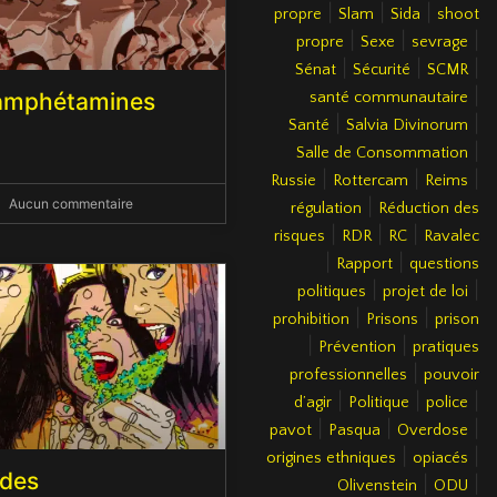
|
|
|
propre
Slam
Sida
shoot
|
|
|
propre
Sexe
sevrage
|
|
|
Sénat
Sécurité
SCMR
|
 amphétamines
santé communautaire
|
|
Santé
Salvia Divinorum
|
Salle de Consommation
|
|
|
Russie
Rottercam
Reims
Aucun commentaire
|
régulation
Réduction des
|
|
|
risques
RDR
RC
Ravalec
|
|
Rapport
questions
|
|
politiques
projet de loi
|
|
prohibition
Prisons
prison
|
|
Prévention
pratiques
|
professionnelles
pouvoir
|
|
|
d’agir
Politique
police
|
|
|
pavot
Pasqua
Overdose
|
|
origines ethniques
opiacés
ïdes
|
|
Olivenstein
ODU