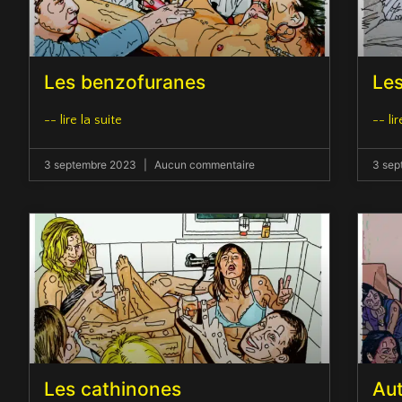
Les benzofuranes
Les
-- lire la suite
-- lir
3 septembre 2023
Aucun commentaire
3 se
Les cathinones
Aut