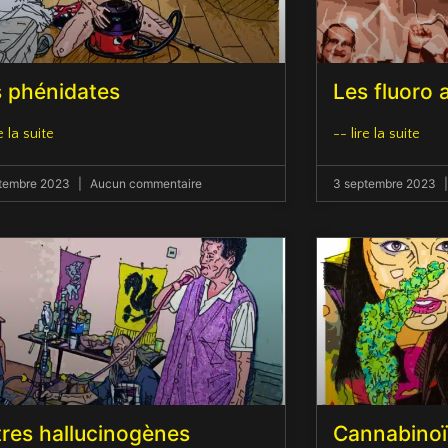
 phénidates
Les fluoro
e la suite
-- lire la suite
ptembre 2023
Aucun commentaire
3 septembre 2023
res hallucinogènes
Cannabino