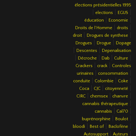
élections présidentielles 1995
|
|
|
elections
EGUS
|
|
éducation
Economie
|
|
Droits de l’Homme
droits
|
|
droit
Drogues de synthese
|
|
Drogues
Drogue
Dopage
|
|
Descentes
Depenalisation
|
|
|
|
Décroche
Dab
Culture
|
|
Crackers
crack
Controles
|
|
urinaires
consommation
|
|
|
conduite
Colombie
Coke
|
|
|
Coca
CJC
citoyenneté
|
|
|
CIRC
chemsex
chanvre
|
cannabis thérapeutique
|
|
cannabis
Cal70
|
|
buprénorphine
Boulot
|
|
|
bloodi
Best of
Baclofène
|
|
Autosupport
Auteurs