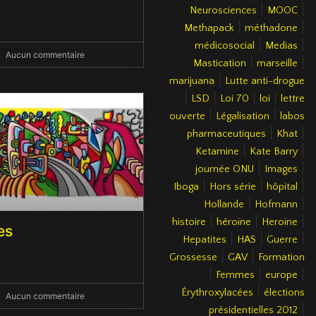
|
|
Neurosciences
MOOC
|
|
Methapack
méthadone
|
|
médicosocial
Medias
Aucun commentaire
|
|
Mastication
marseille
|
marijuana
Lutte anti-drogue
|
|
|
|
LSD
Loi 70
loi
lettre
|
|
ouverte
Légalisation
labos
|
|
pharmaceutiques
Khat
|
|
Ketamine
Kate Barry
|
|
journée ONU
Images
|
|
|
Iboga
Hors série
hôpital
|
|
Hollande
Hofmann
|
|
|
histoire
héroïne
Heroïne
es
|
|
|
Hepatites
HAS
Guerre
|
|
Grossesse
GAV
Formation
|
|
|
Femmes
europe
|
Érythroxylacées
élections
Aucun commentaire
|
présidentielles 2012