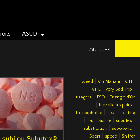
roits
ASUD
Subutex
|
|
|
weed
Vin Mariani
VIH
|
|
VHC
Very Bad Trip
|
|
usagers
TSO
Triangle d’Or
|
|
travailleurs pairs
|
|
Toxicophobie
Teuf
Testing
|
|
|
|
Taz
Suisse
subutex
|
|
substitution
suboxone
|
|
Sport
speed
Sniffer
subi ou Subutex®