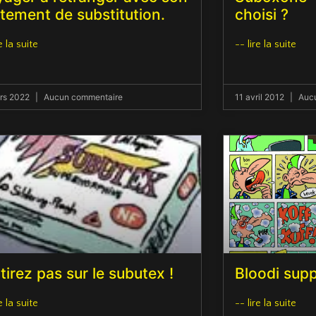
itement de substitution.
choisi ?
e la suite
-- lire la suite
rs 2022
Aucun commentaire
11 avril 2012
Aucu
tirez pas sur le subutex !
Bloodi supp
e la suite
-- lire la suite