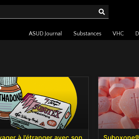
ASUD Journal
Substances
VHC
D
ager à l’étranger avec son
Suboxone® 