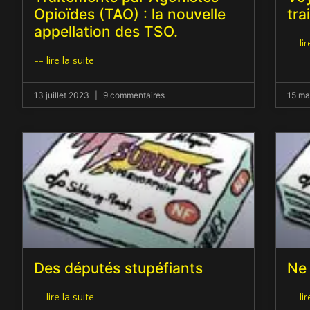
Opioïdes (TAO) : la nouvelle
tra
appellation des TSO.
-- lir
-- lire la suite
13 juillet 2023
9 commentaires
15 ma
Des députés stupéfiants
Ne 
-- lire la suite
-- lir