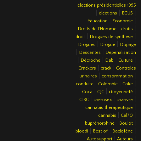
élections présidentielles 1995
|
|
|
elections
EGUS
|
|
éducation
Economie
|
|
Droits de l’Homme
droits
|
|
droit
Drogues de synthese
|
|
Drogues
Drogue
Dopage
|
|
Descentes
Depenalisation
|
|
|
|
Décroche
Dab
Culture
|
|
Crackers
crack
Controles
|
|
urinaires
consommation
|
|
|
conduite
Colombie
Coke
|
|
|
Coca
CJC
citoyenneté
|
|
|
CIRC
chemsex
chanvre
|
cannabis thérapeutique
|
|
cannabis
Cal70
|
|
buprénorphine
Boulot
|
|
|
bloodi
Best of
Baclofène
|
|
Autosupport
Auteurs