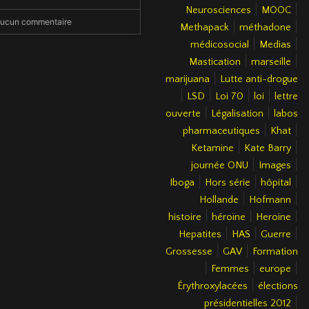
|
|
Neurosciences
MOOC
ucun commentaire
|
|
Methapack
méthadone
|
|
médicosocial
Medias
|
|
Mastication
marseille
|
marijuana
Lutte anti-drogue
|
|
|
|
LSD
Loi 70
loi
lettre
|
|
ouverte
Légalisation
labos
|
|
pharmaceutiques
Khat
|
|
Ketamine
Kate Barry
|
|
journée ONU
Images
|
|
|
Iboga
Hors série
hôpital
|
|
Hollande
Hofmann
|
|
|
histoire
héroïne
Heroïne
|
|
|
Hepatites
HAS
Guerre
|
|
Grossesse
GAV
Formation
|
|
|
Femmes
europe
|
Érythroxylacées
élections
|
présidentielles 2012